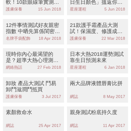
軟！10款眼線筆實測大
日生日顏色」搵返你嘅
比併
幸運顏色！
護膚保養
15 Jun 2018
星座運程
5 Jun 2018
12件事情測試好友親密
21款護手霜產品大測
指數 中晒先算係閨密
試！保濕度、修護成
快tag你心中那個重要的
分、美白效果終極大比
名牌手袋配飾
18 Apr 2018
護膚保養
22 Mar 2018
她
併
現時你內心最渴望的
日本大熱2018運勢測試
是？超準大熱心理測試
靠生日預測未來
一張圖即測內心渴求
網絡熱話
27 Feb 2018
星座運程
6 Jan 2018
卸妝 產品大測試 鬥易
兩大品牌液體唇膏比拼
卸鬥滋潤鬥抵買
護膚保養
3 Jul 2017
網誌
8 May 2017
素顏救命水
親身測試粉底持久度
網誌
25 Apr 2017
網誌
11 Apr 2017