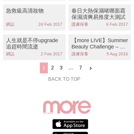
急救級高清妝物
春日大熱保濕啫喱面霜
保濕清爽易推度大測試
網誌
24 Feb 2017
護膚保養
6 Feb 2017
人生就是不停upgrade
【more LIVE】Summer
追趕時間流逝
Beauty Challenge – 防
水妝品 大比拼
網誌
2 Feb 2017
護膚保養
9 Aug 2016
1
2
3
…
7
BACK TO TOP