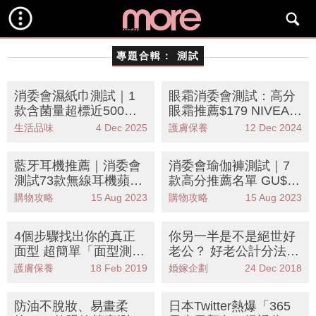
專題合輯：
測試
消委會濕紙巾測試｜1
眼霜消委會測試：高分
款含菌量超標近500
眼霜推薦$179 NIVEA獲
倍？8大五星滿分濕紙
4星半勝專櫃品牌
生活品味
4 Dec 2025
護膚保養
12 Dec 2024
巾
藍牙耳機推薦｜消委會
消委會瑜伽褲測試｜7
測試73款無線耳機蘋果
款高分推薦名單 GU$14
Airpods滿分 附高分名
9款式媲美Nike性價比
購物攻略
15 Aug 2023
購物攻略
15 Aug 2023
單
極高
4個步驟找出你的真正
你另一半是不是絕世好
面型 超簡單「面型測
老公？ 好老公計分法大
試」
分析
護膚保養
18 Feb 2019
婚嫁企劃
24 Dec 2018
防油不脫妝、易畫柔
日本Twitter熱爆「365