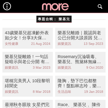
專題合輯：
樂基兒
43歲樂基兒超凍齡外表
樂基兒離婚｜親認與老
如少女！分享3大保養
公已分開大談原因 兒子
貼士 浸冰水浴好處多？
將由丈夫照顧
女性健康
21 Aug 2024
娛樂資訊
13 Sep 2023
樂基兒疑離婚！一句話
Rosemary沉淪吸毒、
疑暗示與老公分開 有意
樂基兒、熊黛林無緣做
回港復出搵銀
「天王嫂」 盤點8位同
娛樂資訊
3 Mar 2023
娛樂資訊
9 Oct 2020
期名模變慈母
堪稱完美男人 10段黎明
隆胸，墊下巴乜都整
緋聞史
齊！盤點林志玲，樂基
兒等9位承認整形女藝
娛樂資訊
8 Mar 2018
生活品味
19 Jan 2018
人
最潮秋冬眼妝 女星們完
Race、 樂基兒 、陳伶