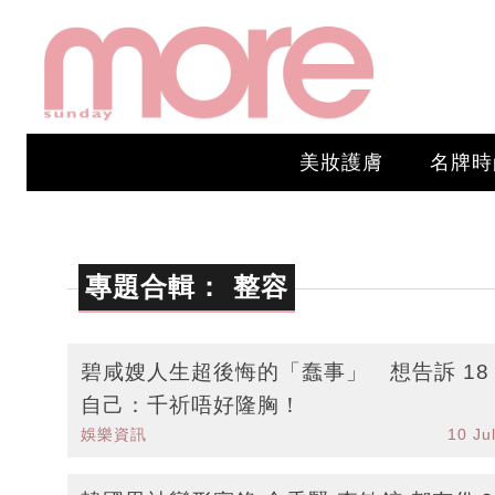
美妝護膚
名牌時
專題合輯：
整容
碧咸嫂人生超後悔的「蠢事」 想告訴 18
自己：千祈唔好隆胸！
娛樂資訊
10 Ju