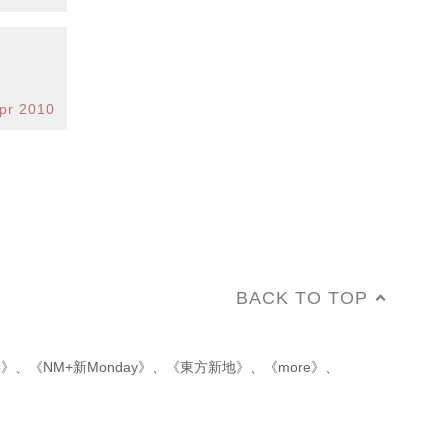
pr 2010
BACK TO TOP
p》
、
《NM+新Monday》
、
《東方新地》
、
《more》
、