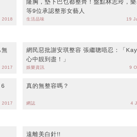
？
隆胸，墊下巴乜都整齊！盤點林志玲，樂
等9位承認整形女藝人
 2018
生活品味
19 J
己無
網民惡批謝安琪整容 張繼聰唔忍：「Ka
心中靚到盡！」
v 2017
娛樂資訊
9 O
6
真的無整容嗎？
r 2017
網誌
4 
遠離美白針!!