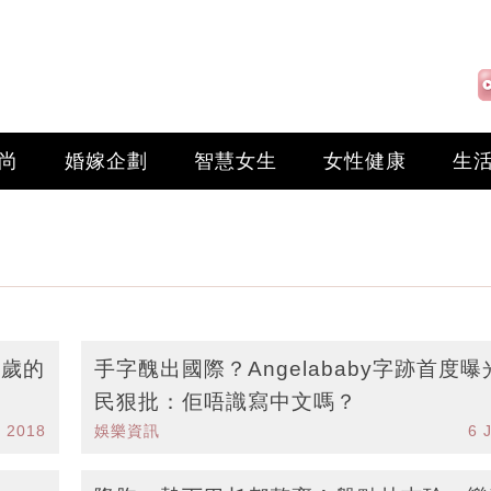
尚
婚嫁企劃
智慧女生
女性健康
生
 歲的
手字醜出國際？Angelababy字跡首度曝
民狠批：佢唔識寫中文嗎？
l 2018
娛樂資訊
6 