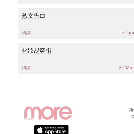
烈女告白
網誌
5 Ju
化妝易容術
網誌
31 Ma
新
《