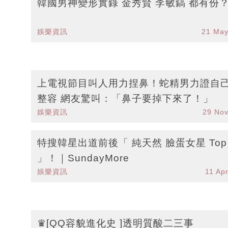
韓國男神變形實錄 金秀賢 李敏鎬 都有份
娛樂資訊
21 May
上電視節目叫人用力捏鼻！蛇精男力證自
整容 網友驚叫：「鼻子要掉下來了！」
娛樂資訊
29 No
特搜韓星出道前後「 純天然 臉蛋女星 Top 
」！｜SundayMore
娛樂資訊
11 Ap
♛[QQ容貌進化史 ]透明質酸二三事