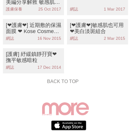
美編分享解救 敏感肌3
部曲！
護膚保養
25 Oct 2017
網誌
1 Mar 2017
[❤護膚❤] 近期敷的保濕
[❤護膚❤]敏感肌也可用
面膜 ❤ Kose Cosmepo
❤美白淡斑組合
rt Clear Turn
網誌
16 Nov 2015
網誌
2 Mar 2015
[護膚] 紓緩鎮靜孖寶❤
撫平敏感暗粒
網誌
17 Dec 2014
BACK TO TOP