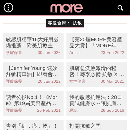
專題合輯：
抗敏
敏感肌精華16大好用必
【第20屆MORE美容產
備推薦！附美肌教主5
品大賞】「MORE年度
大保養秘訣
推介 」DARPHIN「小
護膚保養
30 Jun 2026
Article
23 Feb 2022
粉瓶」Intral Serum全效
舒緩維生肌底精華 瞬間
【Jennifer Young 速效
肌膚愈洗愈嫩滑的秘
舒緩敏感 擊退「初敏
舒敏精華油】即看會員
密！轉季必備 抗敏 X 保
肌」
用後感心得 iTRIAL美評
濕 Goat山羊奶保濕沐浴
護膚保養
20 Jan 2022
女性健康
30 Mar 2021
限定試用活動
露 好似日日做山羊奶 S
PA
讀者公投No.1！《Mor
我的敏感抗逆法：28日
e》第19屆美容產品大
實試健膚水～讓肌膚重
賞最喜愛的抗敏感護膚
獲自生保護屏障！
護膚保養
26 Feb 2021
網誌
28 Sep 2018
品公開！
告別「紅．痕．乾」！
打開抗敏之門