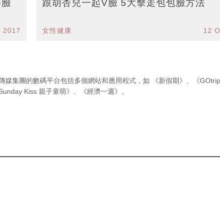
胖臉
跟胡杏兒一起V臉 5大擊走包包臉方法
r 2017
女性健康
12 O
傳媒集團的數碼平台包括多個網站和應用程式，如
《新假期》
、
《GOtri
Sunday Kiss 親子童萌》
、
《經濟一週》
。