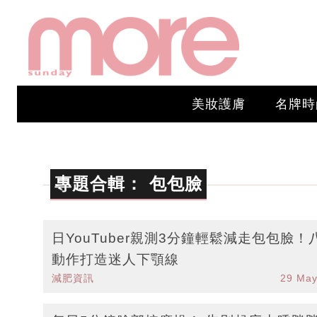
美妝護膚
名牌時
專題合輯：
包包臉
日YouTuber親測3分鐘輕鬆減走包包臉！
動作打造迷人下顎線
減肥資訊
29 May