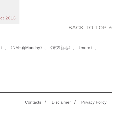
ct 2016
BACK TO TOP
p》
、
《NM+新Monday》
、
《東方新地》
、
《more》
、
/
/
Contacts
Disclaimer
Privacy Policy