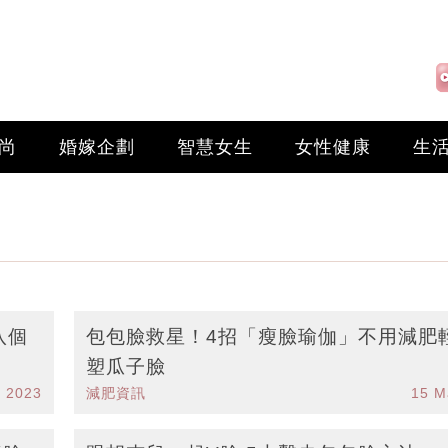
尚
婚嫁企劃
智慧女生
女性健康
生
八個
包包臉救星！4招「瘦臉瑜伽」不用減肥
塑瓜子臉
 2023
減肥資訊
15 M