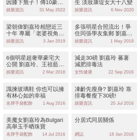
因膝下無子！傳10豪宅
生 淡妝康堤女大十八變
+8億身家讓高材生姪兒
娛樂資訊
31 May 2022
娛樂資訊
6 Nov 2020
繼承
梁朝偉劉嘉玲相戀近三
多張明星合照流出！爭
十年 專屬「老婆視角」
住同張學友集郵 劉嘉玲
晒影帝甜笑
罕有曬夫妻合照
娛樂資訊
3 Jan 2019
娛樂資訊
1 May 2018
6個明星超奢華豪宅大
減走30磅 劉嘉玲 蕃薯
公開 劉嘉玲、王祖藍豪
減肥排毒法
宅大到可以踩單車
娛樂資訊
2 Mar 2018
女性健康
22 Sep 2016
識揀玻璃鞋 你也可以擁
凍齡先瘦身? 劉嘉玲 靠
有林心如的幸福
排毒餐瘦下30磅!
名牌手袋配飾
1 Aug 2016
娛樂資訊
25 Jul 2016
美魔女劉嘉玲為Bulgari
分居式同居關係
高舉玉手晒珠寶
名牌手袋配飾
14 Jul 2016
網誌
18 Jan 2016