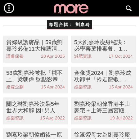
專題合輯：
劉嘉玲
貴婦級護膚品｜59歲劉
5大劉嘉玲瘦身秘訣：
嘉玲必備11大推薦清單
必學蕃薯排毒餐、1招
最平$98+乾性/敏感肌
跟劉德華學？
護膚保養
28 Apr 2025
減肥資訊
17 Oct 2024
適用
58歲劉嘉玲被批「襯不
金像獎2024｜劉嘉玲成
上」梁朝偉 盤點影帝5
功卸甲「拎走龍蝦」豪
大寵妻事相愛35年仍恩
晒事業線勁搶鏡！
婚嫁企劃
15 Apr 2024
娛樂資訊
15 Apr 2024
愛
關之琳劉嘉玲決裂5年
劉嘉玲梁朝偉香港半山
世界大和解 因1男人反
豪宅＋上海三層宮殿內
面5年、曾隔空互寸
部曝光 兩人物業總和超
娛樂資訊
15 Aug 2022
娛樂資訊
19 Jul 2022
過9億？
劉嘉玲梁朝偉婚後一原
徐濠縈母女為劉嘉玲慶