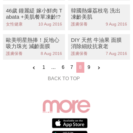
46歲 鐘麗緹 嫁小鮮肉 T
韓國熱爆荔枝皂 洗出
abata +美肌餐單凍齡!?
凍齡美肌
女性健康
10 Aug 2016
護膚保養
9 Aug 2016
歐美明星熱捧！反地心
DIY 天然 牛油果 面膜
吸力珠光 減齡面膜
消除細紋抗衰老
護膚保養
8 Aug 2016
護膚保養
7 Aug 2016
1
…
6
7
8
9
BACK TO TOP