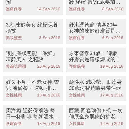
招
齡 秘密 敷Mask要加呢
一樣？
護膚保養
14 Sep 2016
護膚保養
8 Sep 2016
3大 凍齡美女 終極保養
舒淇馮德倫 情牽20年
秘技
女神的凍齡好膚質是這
樣保養的
美妝髮型
8 Sep 2016
護膚保養
6 Sep 2016
讓肌膚狀態能「保鮮」
原來智孝34歲！ 凍齡
凍齡美人 之秘訣
好膚質是這樣煉成的！
美編試用團
26 Aug 2016
護膚保養
19 Aug 2016
好久不見！不老女神 雪
鹼性水 減疲勞、助瘦身
兒 凍齡餐 + 運動 排毒
38歲河智苑隨身帶住飲
法
女性健康
19 Aug 2016
女性健康
17 Aug 2016
周海媚 逆齡保養法 每
西藏 回春瑜伽 5式 一次
日一杯咖啡 每朝溫水洗
伸展全身肌肉的抗老動
面
作
護膚保養
15 Aug 2016
女性健康
12 Aug 2016