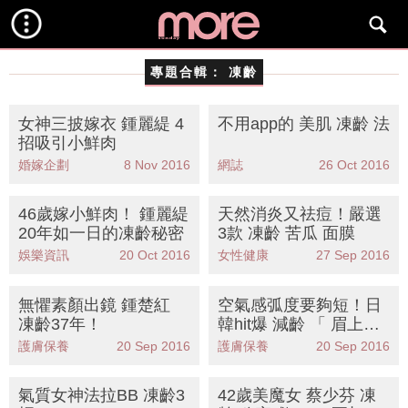
專題合輯：
凍齡
女神三披嫁衣 鍾麗緹 4
不用app的 美肌 凍齡 法
招吸引小鮮肉
婚嫁企劃
8 Nov 2016
網誌
26 Oct 2016
46歲嫁小鮮肉！ 鍾麗緹
天然消炎又祛痘！嚴選
20年如一日的凍齡秘密
3款 凍齡 苦瓜 面膜
娛樂資訊
20 Oct 2016
女性健康
27 Sep 2016
無懼素顏出鏡 鍾楚紅
空氣感弧度要夠短！日
凍齡37年！
韓hit爆 減齡 「 眉上瀏
海 」
護膚保養
20 Sep 2016
護膚保養
20 Sep 2016
氣質女神法拉BB 凍齡3
42歲美魔女 蔡少芬 凍