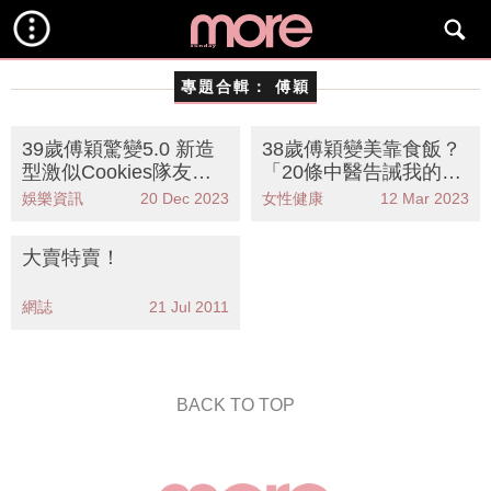
專題合輯：
傅穎
39歲傅穎驚變5.0 新造
38歲傅穎變美靠食飯？
型激似Cookies隊友鄧
「20條中醫告誡我的
麗欣
事」分享（附專業角度
娛樂資訊
20 Dec 2023
女性健康
12 Mar 2023
分析）
大賣特賣！
網誌
21 Jul 2011
BACK TO TOP