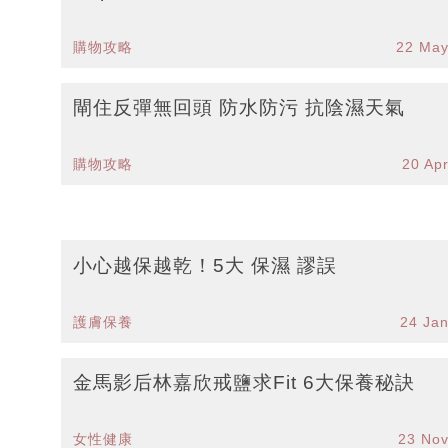
購物攻略
22 May
閘住反彈無回頭 防水防污 抗陰濕天氣
購物攻略
20 Ap
小心越保越乾！5大 保濕 謬誤
護膚保養
24 Ja
金馬影后林嘉欣戒鹽求Fit 6大保養秘訣
女性健康
23 No