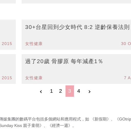
30+台星回到少女時代 8:2 逆齡保養法則
v 2015
女性健康
30 O
過了20歲 骨膠原 每年減產1％
p 2015
女性健康
7 A
1
2
3
4
傳媒集團的數碼平台包括多個網站和應用程式，如
《新假期》
、
《GOtri
Sunday Kiss 親子童萌》
、
《經濟一週》
。