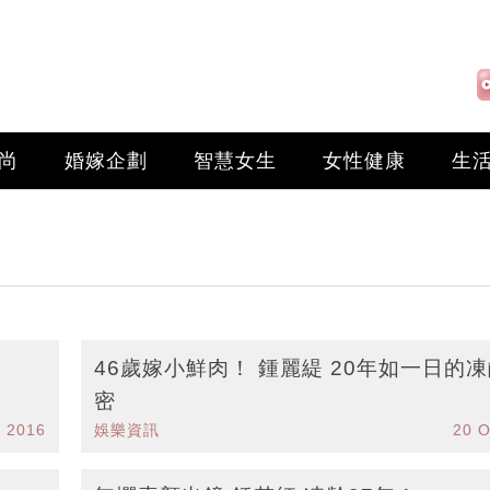
尚
婚嫁企劃
智慧女生
女性健康
生
46歲嫁小鮮肉！ 鍾麗緹 20年如一日的
密
v 2016
娛樂資訊
20 O