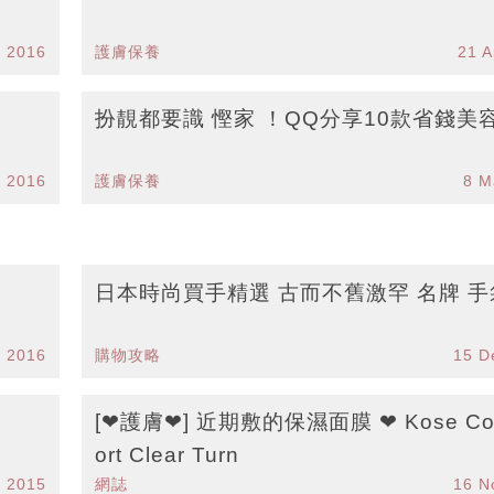
 2016
護膚保養
21 A
扮靚都要識 慳家 ！QQ分享10款省錢美
r 2016
護膚保養
8 M
日本時尚買手精選 古而不舊激罕 名牌 手
n 2016
購物攻略
15 D
[❤護膚❤] 近期敷的保濕面膜 ❤ Kose Cosmep
ort Clear Turn
v 2015
網誌
16 N