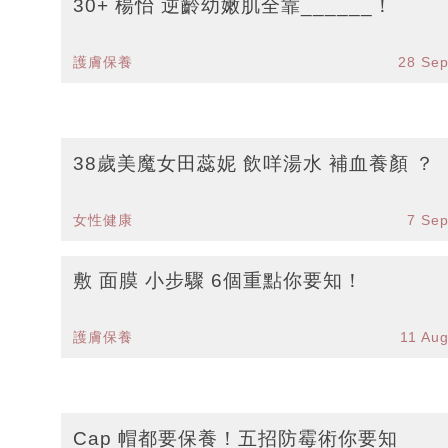
30+ 楊怡 逆齡幼嫩肌全靠______！
護膚保養
28 Se
38歲美魔女田蕊妮 飲咩湯水 補血養顏 ？
女性健康
7 Se
敷 面膜 小步驟 6個重點你要知！
護膚保養
11 Au
Cap 帽都要保養！五招防霉術你要知