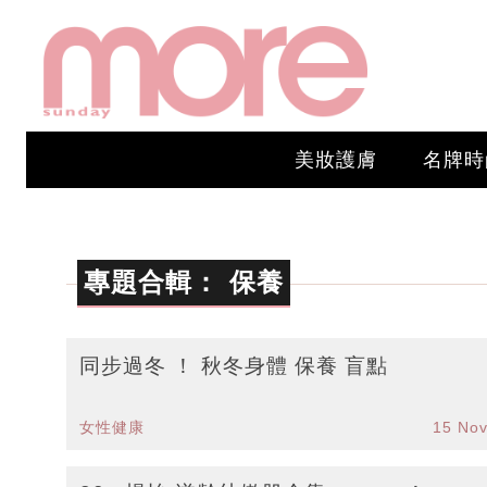
美妝護膚
名牌時
專題合輯：
保養
同步過冬 ！ 秋冬身體 保養 盲點
女性健康
15 No