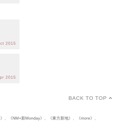
ct 2015
pr 2015
BACK TO TOP
p》
、
《NM+新Monday》
、
《東方新地》
、
《more》
、