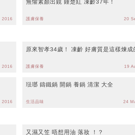
無懼素顏出鏡 鍾楚紅 凍齡37年！
p 2016
護膚保養
20 S
原來智孝34歲！ 凍齡 好膚質是這樣煉成
p 2016
護膚保養
19 A
琺瑯 鑄鐵鍋 開鍋 養鍋 清潔 大全
g 2016
生活品味
24 M
又濕又笠 唔想用油 落妝 ！？