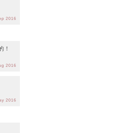
ep 2016
的！
ug 2016
ay 2016