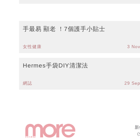
手最易 顯老 ！7個護手小貼士
女性健康
3 No
Hermes手袋DIY清潔法
網誌
29 Se
新
《