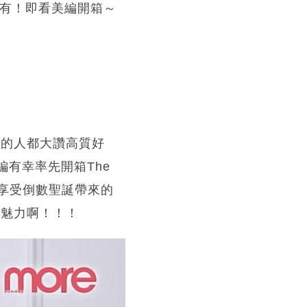
擁有！即看美編開箱～
過的人都大讚高質好
編有幸率先開箱The
喜，享受倒數聖誕帶來的
特魅力啊！！！