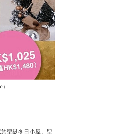
re）
埋藏於聖誕冬日小屋、聖