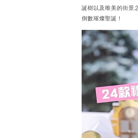
誕樹以及唯美的街景
倒數璀燦聖誕！