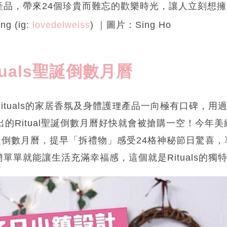
產品，帶來24個珍貴而難忘的歡樂時光，讓人立刻想
g (ig:
lovedelweiss
) ｜圖片：Sing Ho
uals聖誕倒數月曆
ituals的家居香氛及身體護理產品一向極有口碑，用
出的Ritual聖誕倒數月曆好快就會被搶購一空！今年美
dvent 聖誕倒數月曆，提早「拆禮物」感受24格神秘節日驚
單單就能讓生活充滿幸福感，這個就是Rituals的獨