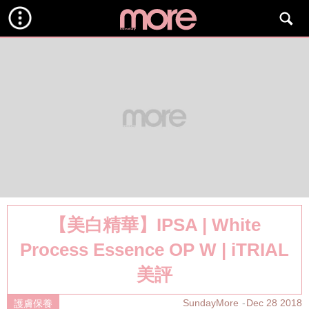
【美白精華】IPSA | White
Process Essence OP W | iTRIAL
美評
SundayMore
Dec 28 2018
護膚保養