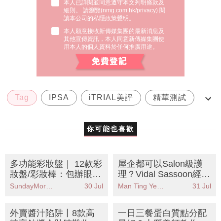
本人已詳閱並同意遵守本文列明條款及
細則。 請瀏覽(
nmg.com.hk/privacy
) 閱
讀本公司的私隱政策聲明。
本人願意接收新傳媒集團的最新消息及
其他宣傳資訊，本人同意新傳媒集團使
用本人的個人資料於任何推廣用途。
Tag
IPSA
iTRIAL美評
精華測試
美白精華
你可能也喜歡
多功能彩妝盤｜ 12款彩
屋企都可以Salon級護
妝盤/彩妝棒：包辦眼
理？Vidal Sassoon經典
影/胭脂/唇彩！旅行化
系列全面升級配方KO各
SundayMore編輯部
30 Jul
Man Ting Yeung
31 Jul
妝必備
種頭髮煩惱
外賣醬汁陷阱丨8款高
一日三餐蛋白質點分配