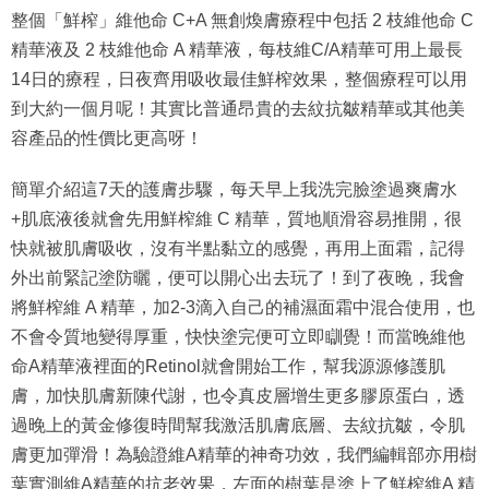
整個「鮮榨」維他命 C+A 無創煥膚療程中包括 2 枝維他命 C
精華液及 2 枝維他命 A 精華液，每枝維C/A精華可用上最長
14日的療程，日夜齊用吸收最佳鮮榨效果，整個療程可以用
到大約一個月呢！其實比普通昂貴的去紋抗皺精華或其他美
容產品的性價比更高呀！
簡單介紹這7天的護膚步驟，每天早上我洗完臉塗過爽膚水
+肌底液後就會先用鮮榨維 C 精華，質地順滑容易推開，很
快就被肌膚吸收，沒有半點黏立的感覺，再用上面霜，記得
外出前緊記塗防曬，便可以開心出去玩了！到了夜晚，我會
將鮮榨維 A 精華，加2-3滴入自己的補濕面霜中混合使用，也
不會令質地變得厚重，快快塗完便可立即瞓覺！而當晚維他
命A精華液裡面的Retinol就會開始工作，幫我源源修護肌
膚，加快肌膚新陳代謝，也令真皮層增生更多膠原蛋白，透
過晚上的黃金修復時間幫我激活肌膚底層、去紋抗皺，令肌
膚更加彈滑！為驗證維A精華的神奇功效，我們編輯部亦用樹
葉實測維A精華的抗老效果，左面的樹葉是塗上了鮮榨維A 精