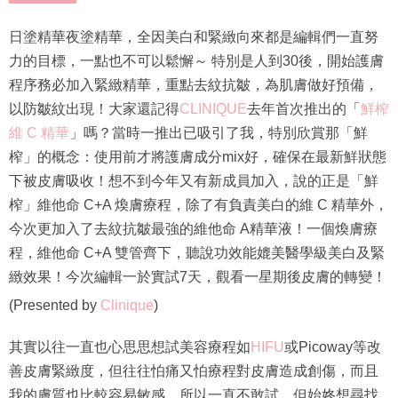
日塗精華夜塗精華，全因美白和緊緻向來都是編輯們一直努
力的目標，一點也不可以鬆懈～ 特別是人到30後，開始護膚
程序務必加入緊緻精華，重點去紋抗皺，為肌膚做好預備，
以防皺紋出現！大家還記得
CLINIQUE
去年首次推出的「
鮮榨
維 C 精華
」嗎？當時一推出已吸引了我，特別欣賞那「鮮
榨」的概念：使用前才將護膚成分mix好，確保在最新鮮狀態
下被皮膚吸收！想不到今年又有新成員加入，說的正是「鮮
榨」維他命 C+A 煥膚療程，除了有負責美白的維 C 精華外，
今次更加入了去紋抗皺最強的維他命 A精華液！一個煥膚療
程，維他命 C+A 雙管齊下，聽說功效能媲美醫學級美白及緊
緻效果！今次編輯一於實試7天，觀看一星期後皮膚的轉變！
(Presented by
Clinique
)
其實以往一直也心思思想試美容療程如
HIFU
或Picoway等改
善皮膚緊緻度，但往往怕痛又怕療程對皮膚造成創傷，而且
我的膚質也比較容易敏感，所以一直不敢試，但始㚵想尋找