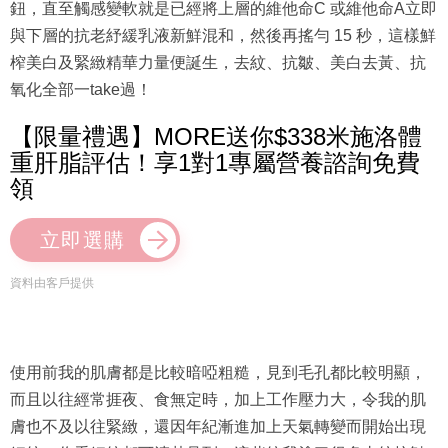
鈕，直至觸感變軟就是已經將上層的維他命C 或維他命A立即
與下層的抗老紓緩乳液新鮮混和，然後再搖勻 15 秒，這樣鮮
榨美白及緊緻精華力量便誕生，去紋、抗皺、美白去黃、抗
氧化全部一take過！
【限量禮遇】MORE送你$338米施洛體
重肝脂評估！享1對1專屬營養諮詢免費
領
立即選購
資料由客戶提供
使用前我的肌膚都是比較暗啞粗糙，見到毛孔都比較明顯，
而且以往經常捱夜、食無定時，加上工作壓力大，令我的肌
膚也不及以往緊緻，還因年紀漸進加上天氣轉變而開始出現