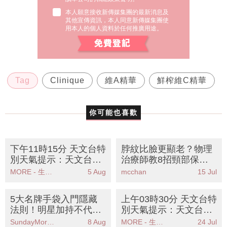
本人願意接收新傳媒集團的最新消息及
其他宣傳資訊，本人同意新傳媒集團使
用本人的個人資料於任何推廣用途。
Tag
Clinique
維A精華
鮮榨維C精華
你可能也喜歡
下午11時15分 天文台特
脖紋比臉更顯老？物理
別天氣提示：天文台預
治療師教8招頸部保養
測熱帶風暴鯨魚對本港
法 告別「科技頸」重拾
MORE - 生活品味
5 Aug
mcchan
15 Jul
影響有限市民需防酷熱
天鵝頸
天氣
5大名牌手袋入門隱藏
上午03時30分 天文台特
法則！明星加持不代表
別天氣提示：天文台將
值得？輕鬆選出長青經
考慮發出一號戒備信號
SundayMore編輯部
8 Aug
MORE - 生活品味
24 Jul