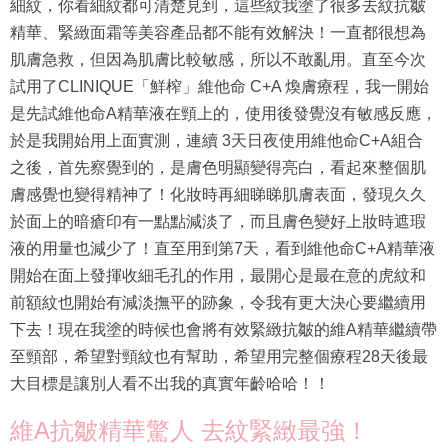
細紋，你看細紋都可清楚見到，這些紋我塗了很多去紋抗皺
精華、緊緻面霜等美容產品都不能有效解決！一直都很想為
肌膚急救，但因為肌膚比較敏感，所以不敢亂用。直至今次
試用了CLINIQUE「鮮榨」維他命 C+A 煥膚療程，我一開始
是先試維他命A精華液在頸上的，使用後發覺沒有敏感反應，
於是我開始用上面實測，連續 3天日夜使用維他命C+A組合
之後，首先察覺到的，是膚色明顯變得亮白，看起來整個肌
膚感覺也變得精神了！化妝時再細睇睇肌膚表面，發現久久
於面上的暗瘡印有一點點減淡了，而且膚色變好上妝時遮瑕
液的用量也減少了！直至用到第7天，看到維他命C+A精華液
開始在面上發揮收細毛孔的作用，最開心是最在意的虎紋和
前額紋也開始有減淡撫平的跡象，令我有更大決心要繼續用
下去！現在我塗的時候也會將有效緊緻抗皺的維A精華繼續帶
至頸部，希望對頸紋也有幫助，希望用完整個療程28天後最
大目標是讓別人看不出我的真實年齡哈哈！！
維A抗皺精華驚人 去紋緊緻最強！