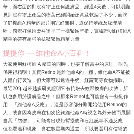
華，而右面的則沒有塗上任何護膚品。經過4天後，可以明顯
見到沒有塗上產品的樹葉已經開始泛黃及乾涸了不少，而塗
了鮮榨維A 精華的那片則完好無損，還保持翠綠及紋理清
晰，感覺好像用燙斗燙平了一樣緊緻堅挺，實驗證明鮮榨維A
精華的確有超強的抗皺緊緻精華力量！
提提你 — 維他命A小百科！
大家使用鮮榨維 A 精華的同時，也要了解當中的原理，咁先
係用得精明！其實Retinol是維他命A的一種，維他命A不能被
人體自行製造，但大家可以透過牛奶、紅蘿蔔等食物攝取。
最近20年越來越多研究證明它有抗皺去紋跟換膚的功效，所
以也多用於護膚品之中！但原來Retinol也可能會有一些副作
用：「維他命A反應」，這是形容部分剛開始使用Retinol的
人，或會因為皮膚在初次接觸維他命A時視之為外來物而展開
自我「防禦」，可能會出現短暫搔癢和泛紅感等不適反應，
但都屬溫和現象，會在數星期內退去。所以要選用有信譽的