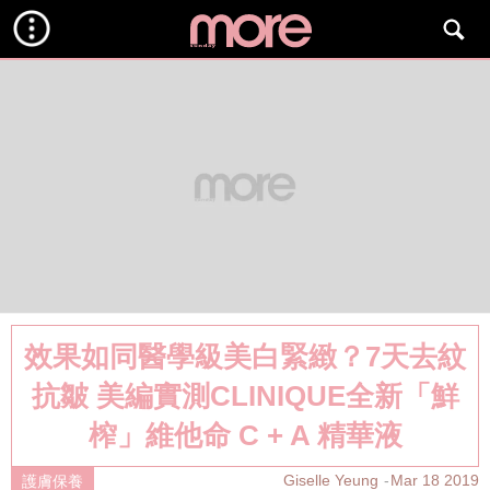
效果如同醫學級美白緊緻？7天去紋
抗皺 美編實測CLINIQUE全新「鮮
榨」維他命 C + A 精華液
Giselle Yeung
Mar 18 2019
護膚保養