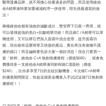
醫學護膚品牌，就不用擔心份量過多的問題，而且使用維他
命A精華液時要加重補濕程序一併使用，咁先係最適當的做
法！
兩種維他命都有強效的減齡成分，雙管齊下日夜一齊用，就
可以發揮超強的美白+抗皺精華功效！而且維C / A精華可以單
獨使用，又可以將它們加入面霜中混合使用，提升面霜功
能，現在能有這麼簡單又快捷的產品，實在再沒有偷懶不護
膚的籍口！而且編輯要告訴大家一個好消息！現在只要買一
套「鮮榨」維他命 C+A 無創煥膚療程（價值$680），就會免
費獲得多一支維他命A精華液同鮮榨維C潔面粉（價值
$240），比你多享受7日的去紋抗皺機會，今次維C+A精華
的優惠期間限定，快趁這個黃金機會入手試試這個7日無創煥
膚療程！！
CLINIQUE「鮮榨」維他命 C+A 無創煥膚療程