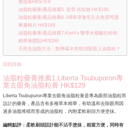
無瑕膏HK$79.9
油脂粒藥膏/產品推薦5. 迎雪 祛痘散 HK$190
油脂粒藥膏/產品推薦6. ABIB淨澈毛孔去角質呵護
爽膚棉片 HK$188
油脂粒藥膏/產品推薦7.Kiehl’s 醫學水楊酸抗粉刺
精華液體貼HK$280
天然去油脂方法：飲檸檬水有助消除面上油脂粒？
回到目錄
油脂粒藥膏推薦1.Liberta Tsubuporon專
業去眼角油脂粒膏 HK$129
Liberta Tsubupuron專業去眼角油脂粒膏是專為眼部油脂粒而
設計的藥膏，產品含有多種草本精華，有助溫和去除眼周因
過多油脂堆積而形成的油脂粒，內附柔軟刷頭方便塗抹。
編輯點評：柔軟刷頭設計能不沾手塗抹，相當方便，同時有