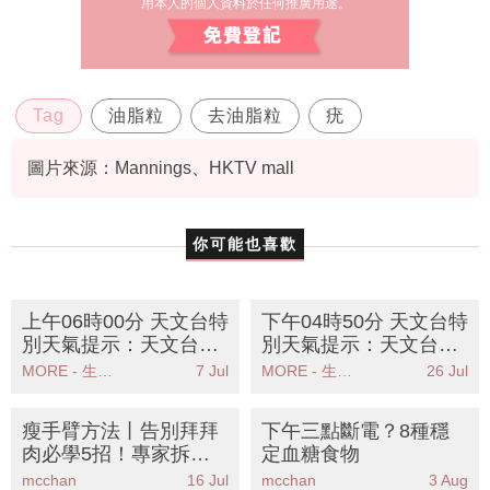
用本人的個人資料於任何推廣用途。
Tag
油脂粒
去油脂粒
疣
圖片來源：Mannings、HKTV mall
你可能也喜歡
上午06時00分 天文台特
下午04時50分 天文台特
別天氣提示：天文台發
別天氣提示：天文台發
出強陣風警告市民應立
出強陣風警告市民應立
MORE - 生活品味
7 Jul
MORE - 生活品味
26 Jul
即採取安全措施
即採取安全措施
瘦手臂方法丨告別拜拜
下午三點斷電？8種穩
肉必學5招！專家拆
定血糖食物
解：想瘦手臂先增肌？
mcchan
16 Jul
mcchan
3 Aug