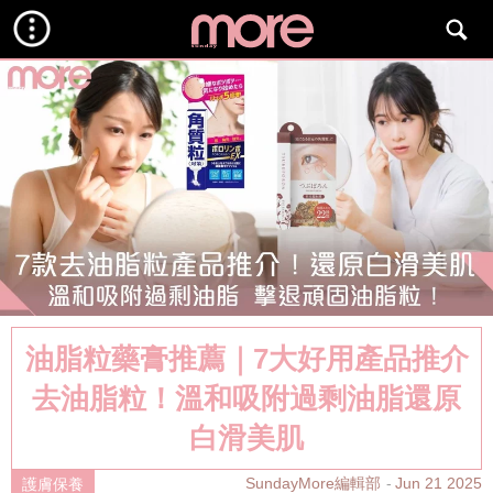
油脂粒藥膏推薦｜7大好用產品推介
去油脂粒！溫和吸附過剩油脂還原
白滑美肌
SundayMore編輯部
Jun 21 2025
護膚保養