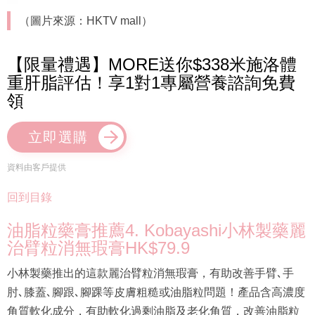
（圖片來源：HKTV mall）
【限量禮遇】MORE送你$338米施洛體
重肝脂評估！享1對1專屬營養諮詢免費
領
立即選購
資料由客戶提供
回到目錄
油脂粒藥膏推薦4. Kobayashi小林製藥麗
治臂粒消無瑕膏HK$79.9
小林製藥推出的這款麗治臂粒消無瑕膏，有助改善手臂､手
肘､膝蓋､腳跟､腳踝等皮膚粗糙或油脂粒問題！產品含高濃度
角質軟化成分，有助軟化過剩油脂及老化角質，改善油脂粒