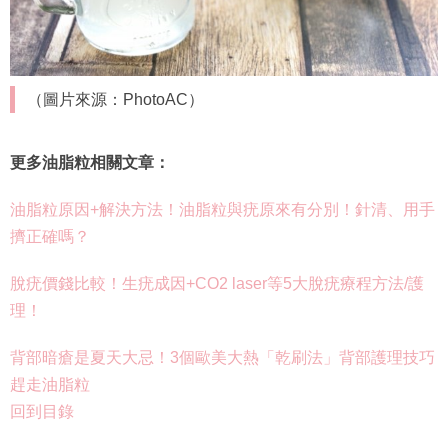
（圖片來源：PhotoAC）
更多油脂粒相關文章：
油脂粒原因+解決方法！油脂粒與疣原來有分別！針清、用手
擠正確嗎？
脫疣價錢比較！生疣成因+CO2 laser等5大脫疣療程方法/護
理！
背部暗瘡是夏天大忌！3個歐美大熱「乾刷法」背部護理技巧
趕走油脂粒
回到目錄