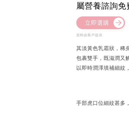
屬營養諮詢免
立即選購
資料由客戶提供
其淡黃色乳霜狀，稀
包裹雙手，既滋潤又
以即時潤澤填補細紋
手部虎口位細紋甚多