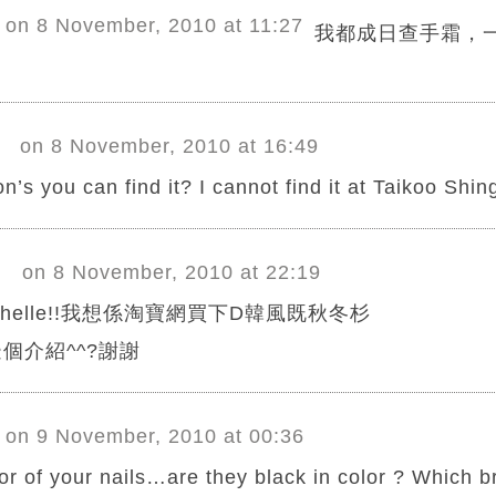
on 8 November, 2010 at 11:27
我都成日查手霜，
on 8 November, 2010 at 16:49
’s you can find it? I cannot find it at Taikoo Shin
on 8 November, 2010 at 22:19
 michelle!!我想係淘寶網買下D韓風既秋冬杉
個介紹^^?謝謝
on 9 November, 2010 at 00:36
or of your nails…are they black in color ? Which b