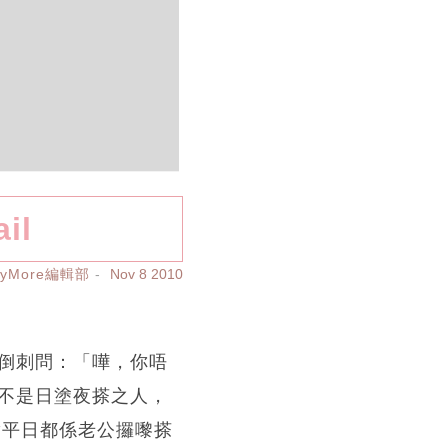
il
ayMore編輯部
Nov 8 2010
的倒刺問：「嘩，你唔
但卻不是日塗夜搽之人，
計其實平日都係老公攞嚟搽