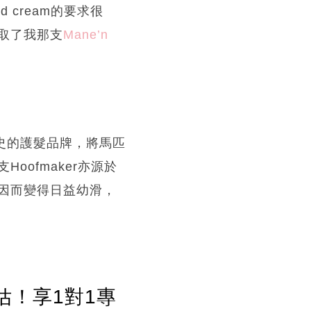
 cream的要求很
取了我那支
Mane’n
年歷史的護髮品牌，將馬匹
ofmaker亦源於
因而變得日益幼滑，
估！享1對1專