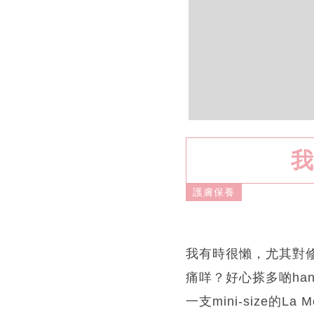
我
護膚保養
我有時很懶，尤其對修
痛咩？好心搽多啲han
一支mini-size的