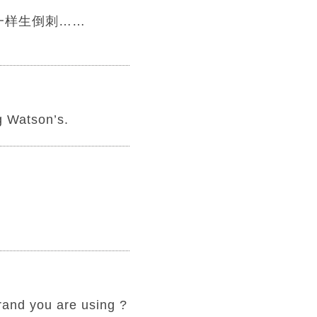
一样生倒刺……
g Watson’s.
rand you are using ?