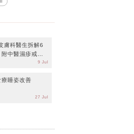
il
皮膚科醫生拆解6
丨附中醫濕疹戒口
9 Jul
食療睡姿改善
27 Jul