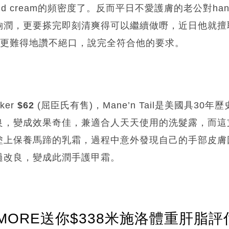
d cream的頻密度了。反而平日不愛護膚的老公對hand
夠潤，更要搽完即刻清爽得可以繼續做嘢，近日他就擅
更難得地讚不絕口，說完全符合他的要求。
ker
$62
(屈臣氏有售)，Mane’n Tail是美國具30
，變成效果奇佳，兼適合人天天使用的洗髮露，而這支Ho
塗上保養馬蹄的乳霜，過程中意外發現自己的手部皮膚
過改良，變成此潤手護甲霜。
ORE送你$338米施洛體重肝脂評