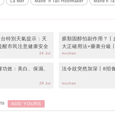
La Mer
Mane ‘n Tail Hoofmaker
Mane'n Ta
天文台特別天氣提示：天
搽類固醇怕副作用？丨
提醒市民注意健康安全
大正確用法+藥膏分級
24 Jul
mcchan
清單
膚功效：美白、保濕、
法令紋突然加深丨8招
28 Jul
mcchan
ts
ADD YOURS