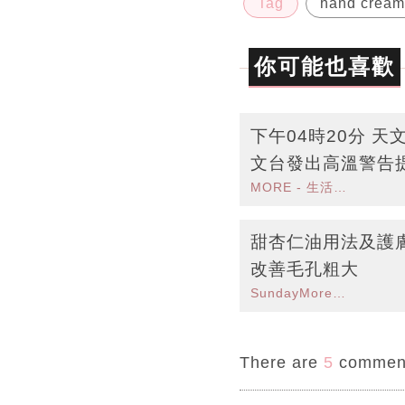
Tag
hand cream
你可能也喜歡
下午04時20分 
文台發出高溫警告
MORE - 生活品味
甜杏仁油用法及護
改善毛孔粗大
SundayMore編輯部
There are
5
commen