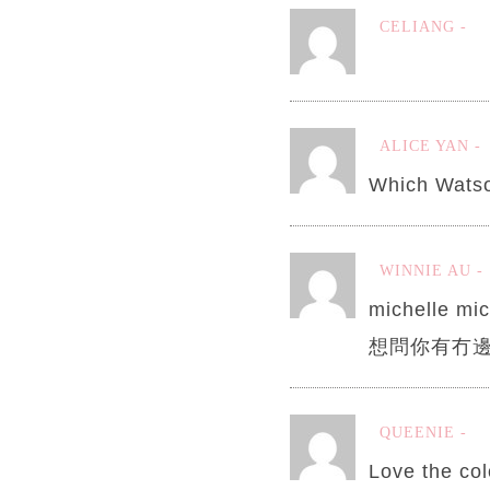
CELIANG
ALICE YAN
Which Watson
WINNIE AU
michelle
想問你有冇邊
QUEENIE
Love the col