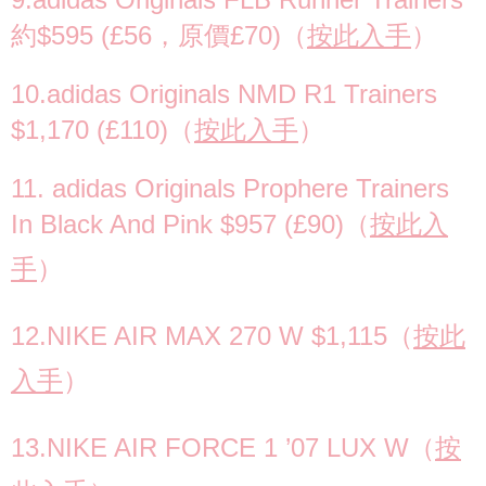
約$595 (£56，原價£70)（
按此入手
）
10.adidas Originals NMD R1 Trainers
$1,170 (£110)（
按此入手
）
11. adidas Originals Prophere Trainers
In Black And Pink $957 (£90)（
按此入
手
）
12.NIKE AIR MAX 270 W $1,115（
按此
入手
）
13.NIKE AIR FORCE 1 ’07 LUX W（
按