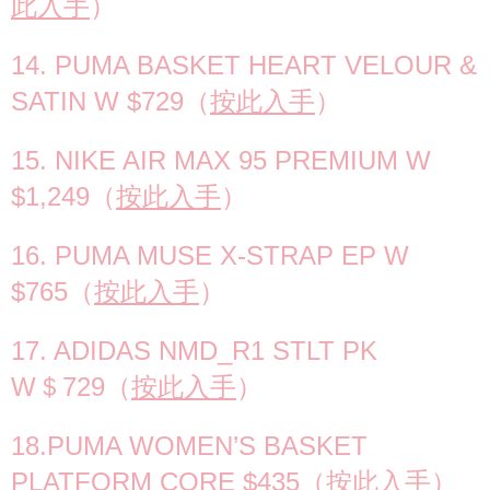
此入手
）
14. PUMA BASKET HEART VELOUR &
SATIN W $729（
按此入手
）
15. NIKE AIR MAX 95 PREMIUM W
$1,249（
按此入手
）
16. PUMA MUSE X-STRAP EP W
$765（
按此入手
）
17. ADIDAS NMD_R1 STLT PK
W＄729（
按此入手
）
18.PUMA WOMEN’S BASKET
PLATFORM CORE $435（
按此入手
）