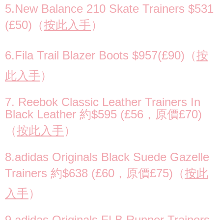
5.New Balance 210 Skate Trainers $531
(£50)（
按此入手
）
6.Fila Trail Blazer Boots $957(£90)（
按
此入手
）
7. Reebok Classic Leather Trainers In
Black Leather 約$595 (£56，原價£70)
（
按此入手
）
8.adidas Originals Black Suede Gazelle
Trainers 約$638 (£60，原價£75)（
按此
入手
）
9.adidas Originals FLB Runner Trainers