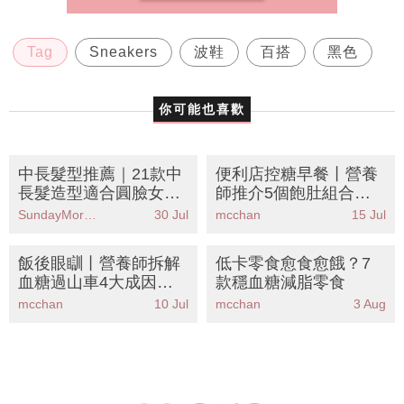
Tag
Sneakers
波鞋
百搭
黑色
你可能也喜歡
中長髮型推薦｜21款中
便利店控糖早餐丨營養
長髮造型適合圓臉女
師推介5個飽肚組合！
生！層次剪/俐落直髮/
告別飯氣攻心 踢走中央
SundayMore編輯部
30 Jul
mcchan
15 Jul
耳圈染
肥胖
飯後眼瞓丨營養師拆解
低卡零食愈食愈餓？7
血糖過山車4大成因！
款穩血糖減脂零食
公開穩糖瘦身餐單＋15
mcchan
10 Jul
mcchan
3 Aug
種食物清單