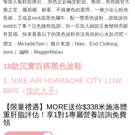
每當人氣鞋款推出， 黑色定必極受歡迎。無他，黑色能登大
雅之堂，屬易襯、耐看、不挑膚色的選擇。一條少女心粉色
長裙，又或是rock底黑色爛牛，配一雙黑色波鞋，誰敢說你
ootd出了事？沉色雖然低調，但一旦加入細節又會變得亮眼
有質感。快來看看以下的黑色波鞋有沒有你的心水款式吧！
撰文：MichelleTam｜ 圖片來源：Nike、End Clothing、
asos｜ 編輯：MaggieMalau
18款沉實百搭黑色波鞋
1. NIKE AIR HUARACHE CITY LOW
$849（
按此入手
）
【限量禮遇】MORE送你$338米施洛體
重肝脂評估！享1對1專屬營養諮詢免費
領