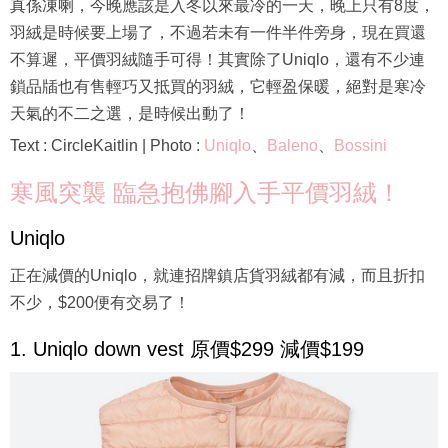
真係凍喇，今晚應該是入冬以來最冷的一天，晚上只有8度，
羽絨是時候要上場了，不過若未有一件半件旁身，現在買還
不算遲，平價羽絨隨手可得！其實除了Uniqlo，還有不少連
鎖品牐也有售輕巧又抵買的羽絨，它輕盈保暖，絕對是寒冷
天氣的不二之選，是時候出動了！
Text : CircleKaitlin | Photo :
Uniqlo
、
Baleno
、
Bossini
寒風突襲 臨急抱佛腳入手平價羽絨！
Uniqlo
正在減價的Uniqlo，就連招牌鎮店貨羽絨都有減，而且折扣
不少，$200便有交易了！
1. Uniqlo down vest 原價$299 減價$199