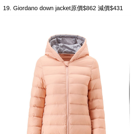
19. Giordano down jacket原價$862 減價$431