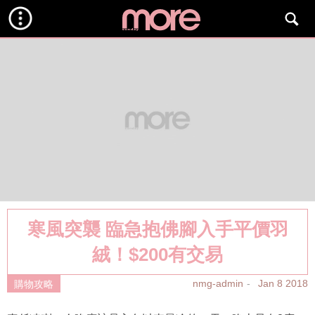
寒風突襲 臨急抱佛腳入手平價羽
絨！$200有交易
nmg-admin
Jan 8 2018
購物攻略