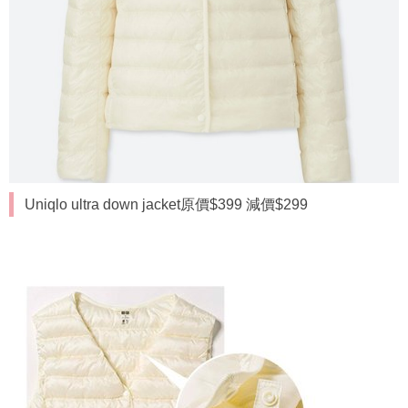
Uniqlo ultra down jacket原價$399 減價$299