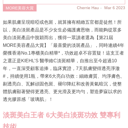
Cherrie Hau
Mar 6 2023
MORE美容大賞
如果肌膚呈現暗啞或色斑，就算擁有精緻五官都是徒然！所
以，美白淡斑產品是不少女生必備護膚恩物，而能夠從眾多
美白淡斑產品中脫穎而出，獲得一眾讀者選為【第21屆
MORE美容產品大賞】「最喜愛的淡斑產品」，同時連續4年
榮獲香港No.1專櫃美白精華*，功效超卓不容置疑！這支王者
之選正是KIEHL’S 醫學維C淡斑精華，自推出至今超過10
年，一直深受顧客追捧，臨床實證，7天肌膚變得透亮淨澈
#，持續使用1瓶，帶來6大亮白功效：細緻膚質、均淨膚色、
剔透亮白、瓦解頑固色斑、褪印降紅和改善黃氣暗沉，使整
體肌膚顯著變得更透亮、更光滑及更均勻，塑造夢寐以求的
透光膠原感「玻璃肌」！
淡斑美白王者
6大美白淡斑功效
雙專利
技術