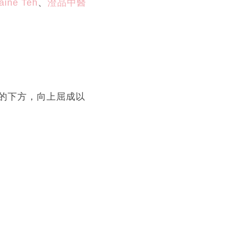
aine Teh
、
澄品中醫
的下方，向上屈成以