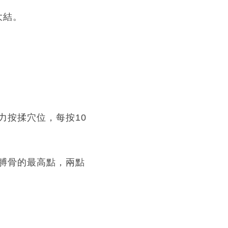
大結。
力按揉穴位，每按10
膊骨的最高點，兩點