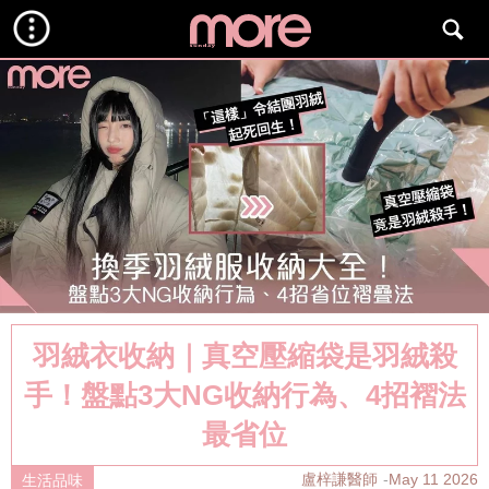
羽絨衣收納｜真空壓縮袋是羽絨殺
手！盤點3大NG收納行為、4招褶法
最省位
盧梓謙醫師
May 11 2026
生活品味