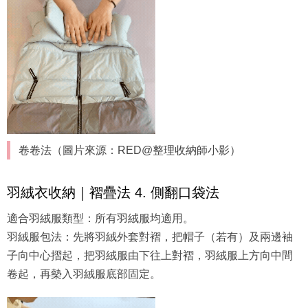
卷卷法（圖片來源：RED@整理收納師小影）
羽絨衣收納｜褶疊法 4. 側翻口袋法
適合羽絨服類型：所有羽絨服均適用。
羽絨服包法：先將羽絨外套對褶，把帽子（若有）及兩邊袖
子向中心摺起，把羽絨服由下往上對褶，羽絨服上方向中間
卷起，再槷入羽絨服底部固定。