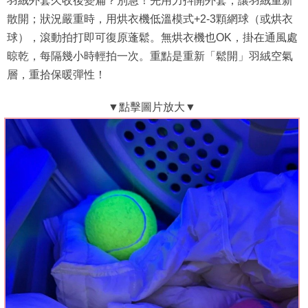
羽絨外套久收後變扁？別急！先用力抖開外套，讓羽絨重新
散開；狀況嚴重時，用烘衣機低溫模式+2-3顆網球（或烘衣
球），滾動拍打即可復原蓬鬆。無烘衣機也OK，掛在通風處
晾乾，每隔幾小時輕拍一次。重點是重新「鬆開」羽絨空氣
層，重拾保暖彈性！