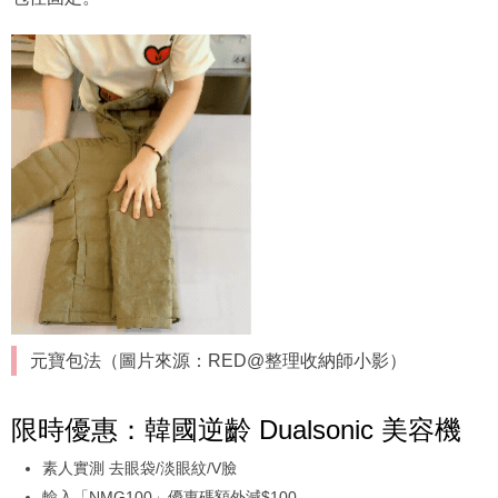
元寶包法（圖片來源：RED@整理收納師小影）
限時優惠：韓國逆齡 Dualsonic 美容機
素人實測 去眼袋/淡眼紋/V臉
輸入「NMG100」優惠碼額外減$100