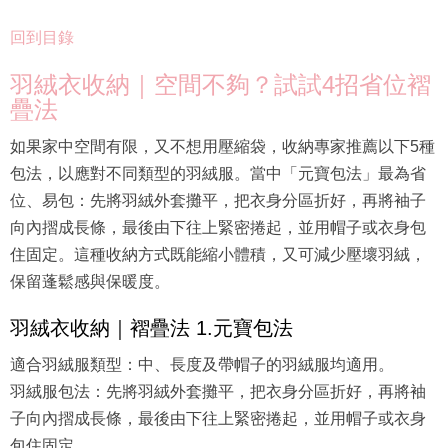
回到目錄
羽絨衣收納｜空間不夠？試試4招省位褶
疊法
如果家中空間有限，又不想用壓縮袋，收納專家推薦以下5種
包法，以應對不同類型的羽絨服。當中「元寶包法」最為省
位、易包：先將羽絨外套攤平，把衣身分區折好，再將袖子
向內摺成長條，最後由下往上緊密捲起，並用帽子或衣身包
住固定。這種收納方式既能縮小體積，又可減少壓壞羽絨，
保留蓬鬆感與保暖度。
羽絨衣收納｜褶疊法 1.元寶包法
適合羽絨服類型：中、長度及帶帽子的羽絨服均適用。
羽絨服包法：先將羽絨外套攤平，把衣身分區折好，再將袖
子向內摺成長條，最後由下往上緊密捲起，並用帽子或衣身
包住固定。