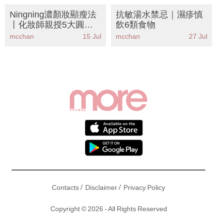
Ningning濃顏妝顯瘦法
抗敏湯水禁忌｜濕疹慎
丨化妝師親授5大圓臉
飲6類食物
眼妝重點 告別包包臉即
mcchan
15 Jul
mcchan
27 Jul
學狐狸眼畫法
/
/
Contacts
Disclaimer
Privacy Policy
Copyright © 2026 - All Rights Reserved