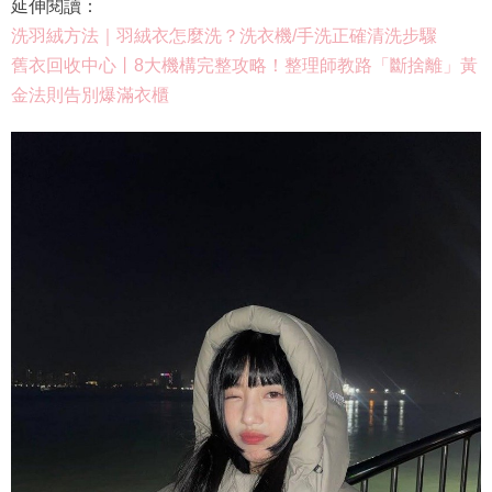
延伸閱讀：
洗羽絨方法｜羽絨衣怎麼洗？洗衣機/手洗正確清洗步驟
舊衣回收中心丨8大機構完整攻略！整理師教路「斷捨離」黃
金法則告別爆滿衣櫃