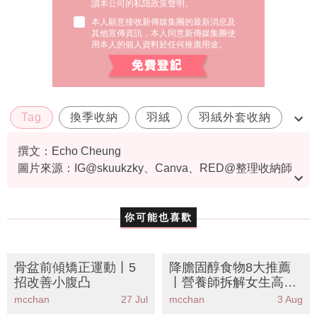
讀本公司的私隱政策聲明。
本人願意接收新傳媒集團的最新消息及
其他宣傳資訊，本人同意新傳媒集團使
用本人的個人資料於任何推廣用途。
Tag
換季收納
羽絨
羽絨外套收納
衣物保養
撰文：Echo Cheung
圖片來源：IG@skuukzky、Canva、RED@整理收納師
小影、RED@夏天、淘寶
你可能也喜歡
骨盆前傾矯正運動丨5
降膽固醇食物8大推薦
招改善小腹凸
丨營養師拆解女生高膽
固醇誤區
mcchan
27 Jul
mcchan
3 Aug