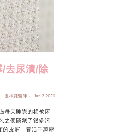
/去尿漬/除
盧梓謙醫師
Jan 3 2026
過每天睡覺的棉被床
久之便隱藏了很多污
類的皮屑，養活千萬塵