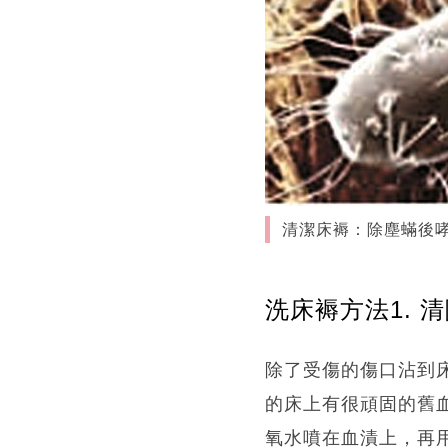
清潔床褥：除塵蟎後
洗床褥方法1. 
除了受傷的傷口沾到
的床上有很頑固的舊
氧水噴在血漬上，再