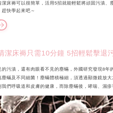
清潔床褥可以很簡單，活用5招就能輕鬆將頑固污漬、
，趕快學起來吧～
清潔床褥只需10分鐘 5招輕鬆擊退
見的污漬，還有肉眼看不見的塵蟎，外國研究發現8年的
萬塵蟎及不同細菌！塵蟎體積極細，須透過顯微鏡放大
到我們呼吸道和皮膚的健康，而除塵蟎後，哮喘、濕疹