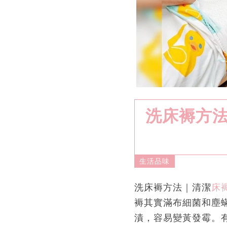
洗床褥方法
生活品味
洗床褥方法｜清潔
床
褥其實滿布細菌和塵
漬，容易變黃發霉。