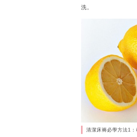
洗。
清潔床褥必學方法1