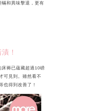
塵蟎和異味擊退，更有
污漬！
床褥已蘊藏超過10磅
才可見到。雖然看不
等也得到改善了！