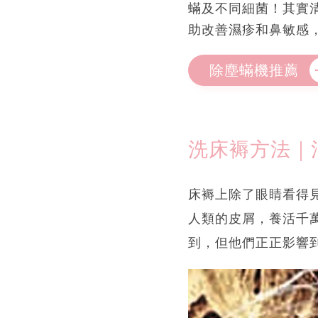
蟎及不同細菌！其實
助改善濕疹和鼻敏感
除塵蟎機推薦
洗床褥方法｜
床褥上除了眼睛看得
人類的皮屑，養活千
到，但他們正正影響