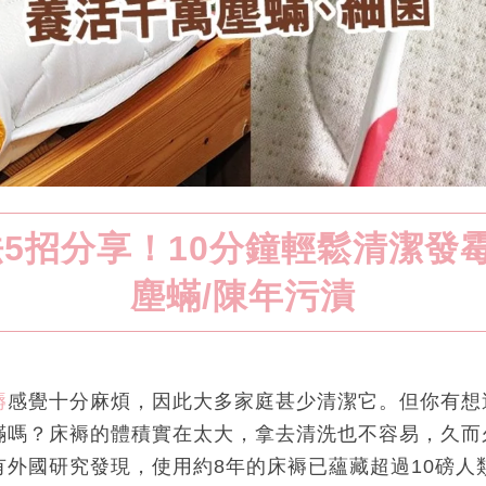
5招分享！10分鐘輕鬆清潔發霉
塵蟎/陳年污漬
褥
感覺十分麻煩，因此大多家庭甚少清潔它。但你有想
蟎嗎？床褥的體積實在太大，拿去清洗也不容易，久而
有外國研究發現，使用約8年的床褥已蘊藏超過10磅人