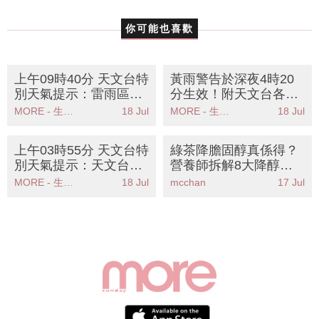
你可能也喜歡
上午09時40分 天文台特
黃雨警告於深夜4時20
別天氣提示：雷雨區逼
分生效！附天文台各區
近香港市民需注意天氣
雨量分佈圖
MORE - 生活品味
18 Jul
MORE - 生活品味
18 Jul
變化
上午03時55分 天文台特
綠茶降膽固醇真係得？
別天氣提示：天文台發
營養師拆解8大降醇神
出特別天氣提示雷雨區
級食物丨附正確飲法與
MORE - 生活品味
18 Jul
mcchan
17 Jul
影響香港廣泛地區
禁忌