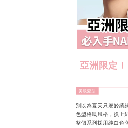
亞洲限定！N
美妝髮型
別以為夏天只屬於繽
色型格嘅風格，換上純白
整個系列採用純白色包