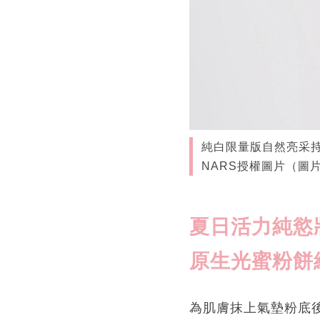
純白限量版自然亮采持久
NARS授權圖片（圖片
夏日活力純慾妝
原生光蜜粉餅
為肌膚抹上氣墊粉底後，