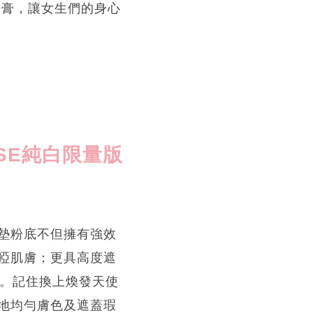
啞緻唇膏，讓女生們的身心
SE
純白限量版
墊粉底不但擁有強效
啞肌膚；更具高度遮
用。記住換上煥發天使
地均勻膚色及遮蓋瑕