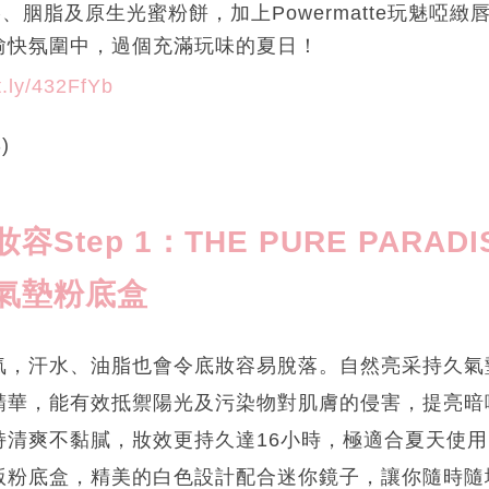
四色眼影、胭脂及原生光蜜粉餅，加上Powermatte玩魅
愉快氛圍中，過個充滿玩味的夏日！
it.ly/432FfYb
)
容Step 1
：THE PURE PARADI
氣墊粉底盒
氣，汗水、油脂也會令底妝容易脫落。自然亮采持久氣
精華，能有效抵禦陽光及污染物對肌膚的侵害，提亮暗
持清爽不黏膩，妝效更持久達16小時，極適合夏天使
版粉底盒，精美的白色設計配合迷你鏡子，讓你隨時隨