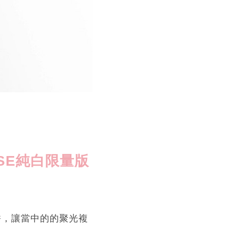
SE
純白限量版
蜜粉餅，讓當中的的聚光複