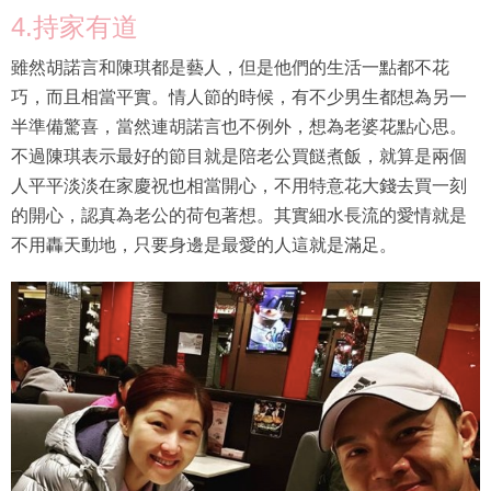
4.持家有道
雖然胡諾言和陳琪都是藝人，但是他們的生活一點都不花
巧，而且相當平實。情人節的時候，有不少男生都想為另一
半準備驚喜，當然連胡諾言也不例外，想為老婆花點心思。
不過陳琪表示最好的節目就是陪老公買餸煮飯，就算是兩個
人平平淡淡在家慶祝也相當開心，不用特意花大錢去買一刻
的開心，認真為老公的荷包著想。其實細水長流的愛情就是
不用轟天動地，只要身邊是最愛的人這就是滿足。