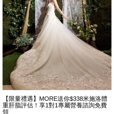
【限量禮遇】MORE送你$338米施洛體
重肝脂評估！享1對1專屬營養諮詢免費
領