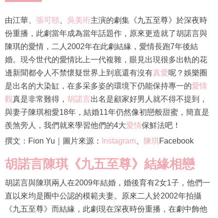
由江華、
張可頤
、
吳美珩
主演的劇集《九五至尊》於深夜時
份重播，此劇當年成為當年話題作，原來更造就了胡諾言與
陳琪的愛情，二人2002年在此劇結緣，愛情長跑7年後結
婚。現今世代的愛情比上一代複雜，眼見出現很多出軌的花
邊新聞都令人不禁懷疑世界上到底還有沒有
真愛
呢？娛樂圈
是出名的大染缸，在多采多姿的環境下仍能保持專一的
愛情
觀
真是非常難得，
胡諾言
出名是顧家好男人就不得不提到，
與妻子陳琪相愛18年，結婚11年仍然像初戀般甜蜜，簡直是
羨煞旁人，我們就來學習他們的4大
愛情
保鮮法吧！
撰文：Fion Yu｜圖片來源：
Instagram
、
陳琪
Facebook
胡諾言陳琪《九五至尊》結緣相戀
胡諾言與陳琪兩人在2009年結婚，婚後育有2女1子，他們一
直以來均是圈中公認的模範夫妻。原來二人於2002年拍攝
《九五至尊》而結緣，此劇現在深夜時份重播，在劇中飾他