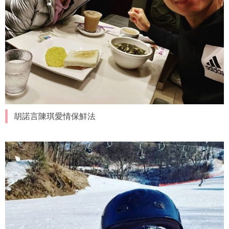
胡諾言陳琪愛情保鮮法