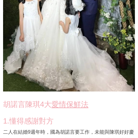
胡諾言陳琪4大
愛情保鮮法
1.懂得感謝對方
二人在結婚9週年時，國為胡諾言要工作，未能與陳琪好好慶