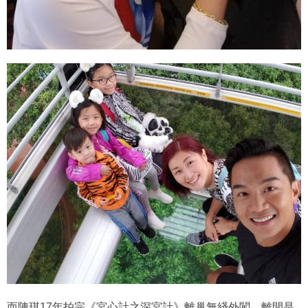
而陳琪17年拍完《宮心計之深宮計》離巢無綫外闖，離開是