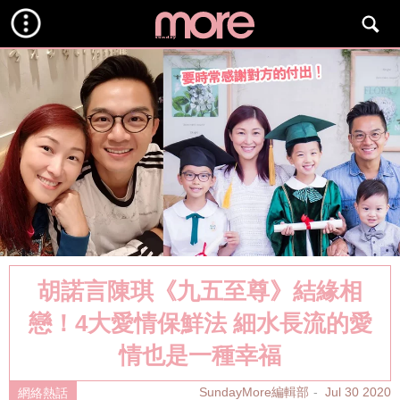
胡諾言陳琪《九五至尊》結緣相
戀！4大愛情保鮮法 細水長流的愛
情也是一種幸福
SundayMore編輯部
Jul 30 2020
網絡熱話