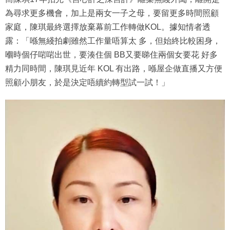
為尋求更多機會，加上是兩女一子之母，要留更多時間照顧
家庭，陳琪最終選擇放棄幕前工作轉做KOL。據知情者透
露：「喺無綫拍劇雖然工作量唔算太 多，但始終比較困身，
嗰時個仔啱啱出世，要湊住個 BB又要睇住兩個女要花 好多
精力同時間，陳琪見近年 KOL 有出路，喺屋企做直播又方便
照顧小朋友，於是決定唔續約轉型試一試！」