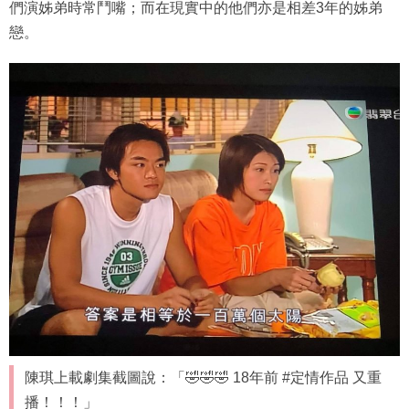
們演姊弟時常鬥嘴；而在現實中的他們亦是相差3年的姊弟
戀。
陳琪上載劇集截圖說：「🤣🤣🤣 18年前 #定情作品 又重
播！！！」