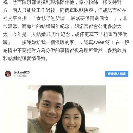
祝，然而陳琪卻選擇到現場陪伴他，像小粉絲一樣支持對
方；兩人只能於工作過後一同簡單吃點快餐，但胡諾言卻在
社交平台指：「食乜野無所謂， 最緊要係同邊個食！」，非
常溫馨。而每年的結婚周年紀念，胡諾言都會公開多謝太
太，今年是二人結婚11周年紀念，胡仔更寫下「粗重嘢我做
曬」、「多謝妳給我一個溫暖的家」，認真sweet呀！在一段
感情中不要把對方為你做的事情都視為理所當然，多點欣賞
和感謝能讓愛情保鮮。