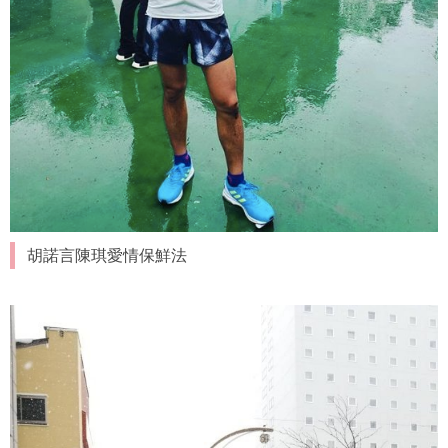
胡諾言陳琪愛情保鮮法