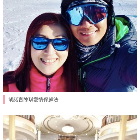
胡諾言陳琪愛情保鮮法