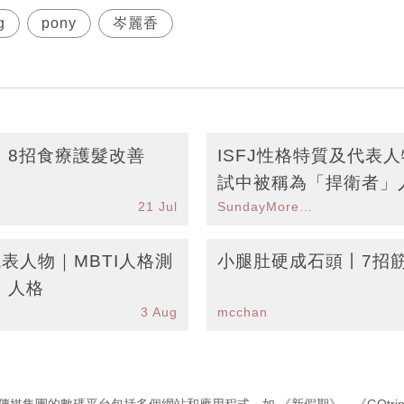
g
pony
岑麗香
｜8招食療護髮改善
ISFJ性格特質及代表人
試中被稱為「捍衛者」
21 Jul
SundayMore編輯部
代表人物｜MBTI人格測
小腿肚硬成石頭丨7招
」人格
3 Aug
mcchan