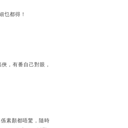
細乜都得！
扮蝙蝠俠，有番自己對眼，
，真係素顏都唔驚，隨時