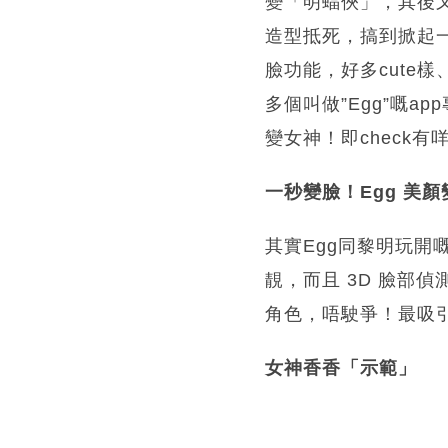
變「明蝠俠」，其後又
造型抵死，搞到掀起一股
臉功能，好多cute樣
多個叫做”Egg”嘅
變女神！即check有
一秒變臉！Egg 美顏
其實Egg同黎明玩開嘅
靚，而且 3D 臉部偵
角色，唔駛爭！最吸
女神香香「示範」