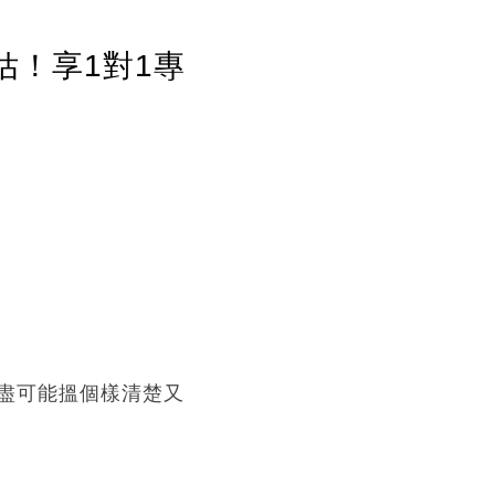
估！享1對1專
盡可能搵個樣清楚又