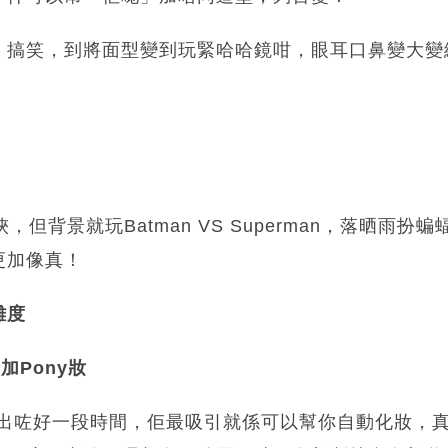
、搞笑，到將面型變到玩緊哈哈鏡咁，眼耳口鼻變大變
俠，但背景就玩Batman VS Superman，落晒雨
更加像真！
難度
新加Pony妝
s 其實都出咗好一段時間，佢最吸引就係可以幫你自動化妝