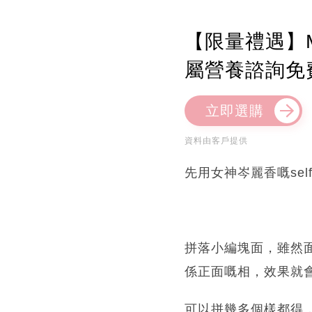
【限量禮遇】M
屬營養諮詢免
立即選購
資料由客戶提供
先用女神岑麗香嘅sel
拼落小編塊面，雖然
係正面嘅相，效果就
可以拼幾多個樣都得