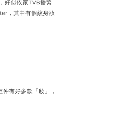
好似依家TVB播緊
ter，其中有個紋身妝
佢仲有好多款「妝」，