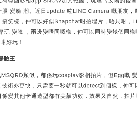
有韓國影相app SNOW加入戰團，玩埋《太陽的後裔》
 變臉 潮。近日update 咗LINE Camera 嘅朋
、搞笑樣，仲可以好似Snapchat咁拍埋片，唔只咁，
app專玩 變臉 ，兩邊變唔同嘅樣，仲可以同時變幾個同
咩咁好玩！
變臉王
MSQRD類似，都係玩cosplay影相拍片，但Egg嘅 
測技術亦更快，只需要一秒就可以detect到個樣，仲可以幾
引係變其他卡通造型都有美顏功效，效果又自然，拍片