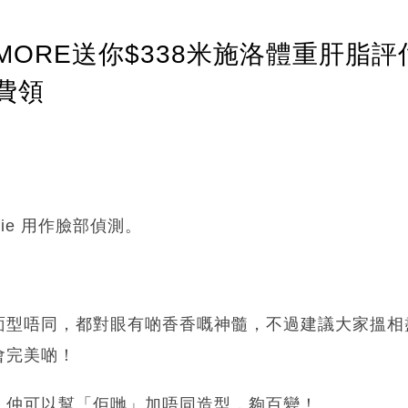
ORE送你$338米施洛體重肝脂評
費領
fie 用作臉部偵測。
面型唔同，都對眼有啲香香嘅神髓，不過建議大家搵相
會完美啲！
，仲可以幫「佢哋」加唔同造型，夠百變！