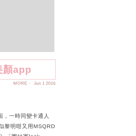
美顏app
MORE
Jun 1 2016
友換面，一時同變卡通人
黎明咁又用MSQRD