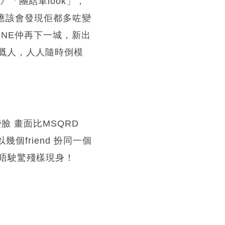
「團結軍look」，
友，應該會發現佢都多咗變
LINE仲再下一城，新出
樣嘅人，人人隨時倒模
變臉 畫面比MSQRD
個friend 扮同一個
唔駛驚殘樣現身！