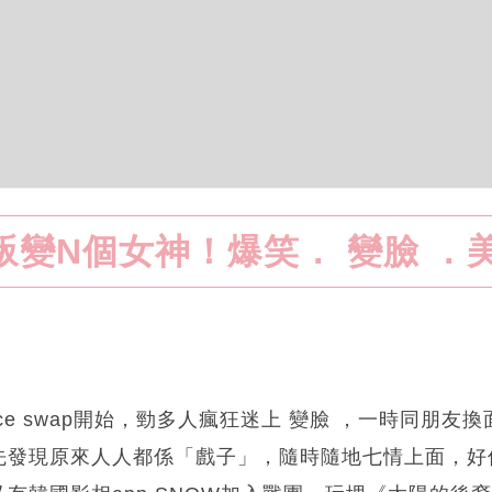
叛變N個女神！爆笑． 變臉 ．
玩face swap開始，勁多人瘋狂迷上 變臉 ，一時同朋
先發現原來人人都係「戲子」，隨時隨地七情上面，好似