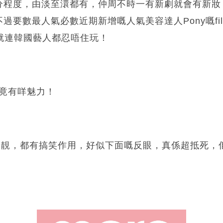
分程度，由淡至澴都有，仲周不時一有新劇就會有新妝，
過要數最人氣必數近期新增嘅人氣美容達人Pony嘅fil
玩，就連韓國藝人都忍唔住玩！
r究竟有咩魅力！
係扮靚，都有搞笑作用，好似下面嘅反眼，真係超抵死，