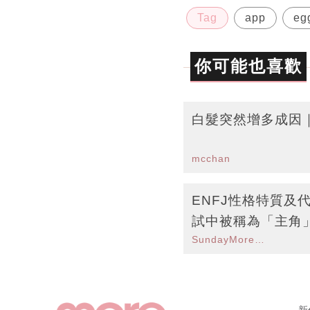
Tag
app
eg
你可能也喜歡
白髮突然增多成因
mcchan
ENFJ性格特質及
試中被稱為「主角
SundayMore編輯部