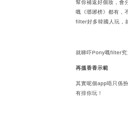
幫你補返好個妝，會
嘅《瑯琊榜》都有，不
filter好多韓國人
就睇吓Pony嘅filte
再搵香香示範
其實呢個app唔只
有排你玩！