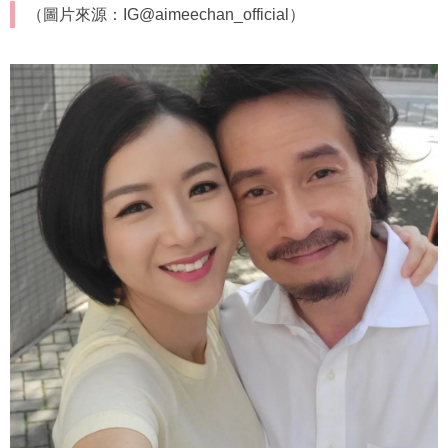
（圖片來源：IG@aimeechan_official）