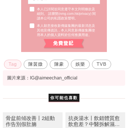
本人已詳閱並同意遵守本文列明條款及
細則。 請瀏覽(
nmg.com.hk/privacy
) 閱
讀本公司的私隱政策聲明。
本人願意接收新傳媒集團的最新消息及
其他宣傳資訊，本人同意新傳媒集團使
用本人的個人資料於任何推廣用途。
Tag
陳茵媺
陳豪
娛樂
TVB
圖片來源：IG@aimeechan_official
你可能也喜歡
骨盆前傾改善丨2組動
抗炎湯水丨飲錯體質愈
作告別假肚腩
飲愈差？中醫拆解濕熱/