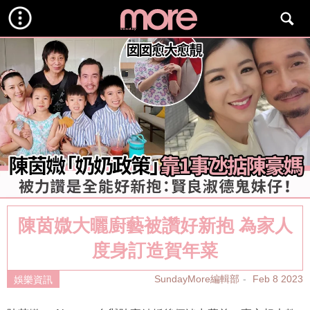
陳茵媺大曬廚藝被讚好新抱 為家人
度身訂造賀年菜
SundayMore編輯部
Feb 8 2023
娛樂資訊