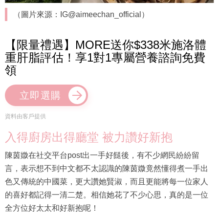
（圖片來源：IG@aimeechan_official）
【限量禮遇】MORE送你$338米施洛體
重肝脂評估！享1對1專屬營養諮詢免費
領
立即選購
資料由客戶提供
入得廚房出得廳堂 被力讚好新抱
陳茵媺在社交平台post出一手好餸後，有不少網民紛紛留
言，表示想不到中文都不太認識的陳茵媺竟然懂得煮一手出
色又傳統的中國菜，更大讚她賢淑，而且更能將每一位家人
的喜好都記得一清二楚。相信她花了不少心思，真的是一位
全方位好太太和好新抱呢！