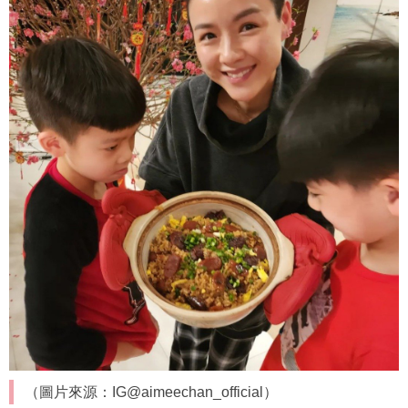
（圖片來源：IG@aimeechan_official）