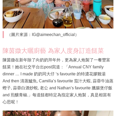
（圖片來源：IG@aimeechan_official）
陳茵媺大曬廚藝 為家人度身訂造餸菜
陳茵媺在新年除了向奶奶拜年外，更為家人炮製了一餐豐富
餸菜！她在社交平台出post寫道：「Annual CNY family
dinner … I made 奶奶同大仔 ‘s favourite 的特濃花膠雞湯
And then 清蒸鱸魚, Camilla’s favourite 茄汁大蝦, 蒜蓉牛油蒸
蟶子, 蒜蓉白酒炒蜆, 老公 and Nathan’s favourite 臘腸煲仔飯
and 煎釀青椒.」每道餸都特定為指定家人炮製，真是相當有
心思呢！