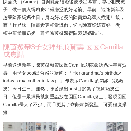
陳茵媺 （Aimee）自與陳豪結婚後便淡出幕前，專心相夫教
子，做一個入得廚房出得廳堂的好老婆。早前，適逢新年及
趁著陳豪媽媽生日，身為好老婆的陳茵媺為家人煮開年飯，
而「竹昇妹」陳茵媺更相當識做，迎合陳豪媽媽喜好，煮一
頓中菜孝順奶奶，難怪陳茵媺深得陳豪媽媽歡心。
陳茵媺帶3子女拜年兼賀壽 囡囡Camilla
成焦點
早前適逢新年，陳茵媺就帶囡囡Camilla與陳豪媽媽拜年兼賀
壽，兩母女post出合照並寫道：「Her grandma’s birthday
today（my mother in law）.」即表示Camilla的嫲嫲（我奶
奶）今日生日。雖然，陳茵媺出post目的為了祝賀奶奶生
日，但是一眾網民就將重點放在囡囡Camilla身上，發現囡囡
Camilla長大了不少，而且更剪了齊蔭頭新髮型，可愛程度爆
燈！