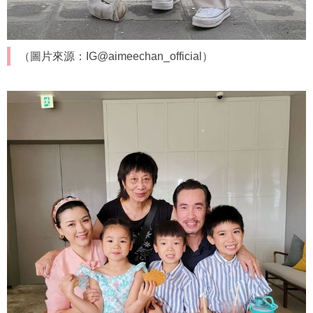
（圖片來源：IG@aimeechan_official）