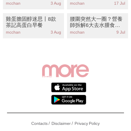
虛寒食療＋10大抗炎食
mcchan
3 Aug
mcchan
17 Jul
物推薦
雞蛋膽固醇迷思丨8款
腰圍突然大一圈？營養
茶記高蛋白早餐
師拆解6大去水腫食物
丨KO腸胃脹氣告別假肚
mcchan
3 Aug
mcchan
9 Jul
腩
/
/
Contacts
Disclaimer
Privacy Policy