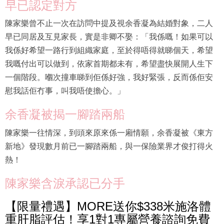
早已認定對方
陳家樂曾不止一次在訪問中提及視余香凝為結婚對象，二人
早已同居及互見家長，實是非卿不娶：「我係嘅！如果可以
我係好希望一路行到組織家庭，至於得唔得就睇個天，希望
我嘅付出可以做到，依家首期都未有，希望盡快展開人生下
一個階段。嗰次撞車睇到佢係好強，我好緊張，反而係佢安
慰我話佢冇事，叫我唔使擔心。」
余香凝被揭一腳踏兩船
陳家樂一往情深，到頭來原來係一廂情願，余香凝被《東方
新地》發現數月前已一腳踏兩船，與一保險業界才俊打得火
熱！
陳家樂含淚承認已分手
【限量禮遇】MORE送你$338米施洛體
重肝脂評估！享1對1專屬營養諮詢免費