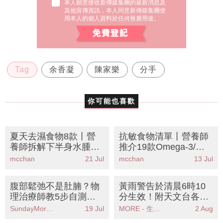
本人願意接收新傳媒集團的最新消息及
其他宣傳資訊，本人同意新傳媒集團使
用本人的個人資料於任何推廣用途。
Tag
余香凝
陳家樂
分手
你可能也喜歡
夏天去濕食物8款丨營
抗敏食物清單丨營養師
養師拆解下半身水腫餐
推介19款Omega-3/鋅/
單
維他命D食物 擊退濕疹
mcchan
21 Jul
mcchan
13 Jul
痕癢告別類固醇
腹部鬆弛不是肚腩？物
黃雨警告於清晨6時10
理治療師教5步自測腹
分生效！附天文台各區
直肌分離 附核心改善運
雨量分佈圖
SundayMore編輯部
19 Jul
MORE - 生活品味
2 Aug
動懶人包