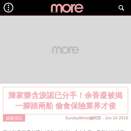
陳家樂含淚認已分手！余香凝被揭
一腳踏兩船 偷食保險業界才俊
SundayMore編輯部
Jun 14 2018
娛樂資訊