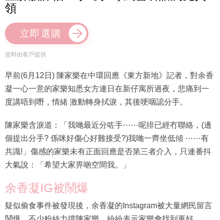
領
立即選購
資料由客戶提供
早前(6月12日) 陳家樂在中環回應《東方新地》記者，對余香
凝一心一意的家樂知悉女方連日在新仔寓所過夜，悲痛到一
度講唔到嘢，情緒 激動轉身拭淚，其後哽咽認分手。
陳家樂含淚道：「我哋最近分咗手⋯⋯呢排已經冇聯絡，(邊
個提出分手? 係咪好傷心好難接受?)我哋一齊坐低傾 ⋯⋯有
共識!」傷感的家樂未有正面回應是否第三者介入，只連番抖
大氣說：「希望大家畀啲空間我。」
余香凝IG被鬧爆
疑似偷食事件被發現後，余香凝的Instagram被大量網民留言
鬧爆，不少粉絲力撐陳家樂，紛紛表示家樂會找到更好。