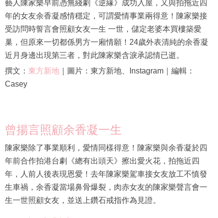
藝人陳家樂早前憑無綫劇《逆緣》成功入屋，又與拍拖近四
年的女友余香凝感情穩定，可謂愛情事業兩得意！陳家樂接
受訪問時誓言會照顧女友一生 一世，儲定老婆本買樓築愛
巢，但原來一切都係男方一廂情願！24歲外表清純的余香凝
近月身邊出現第三者，對此陳家樂含淚承認情已逝。
撰文：
東方新地
｜圖片：東方新地、Instagram｜編輯：
Casey
曾揚言照顧余香凝一生
陳家樂除了事業順利，愛情同樣得意！陳家樂與余香凝於四
年前合作拍港台劇《總有出頭天》擦出愛火花，拍拖近四
年，人前人後表現恩愛！去年陳家樂駕車接女友放工不慎發
生車禍，余香凝當場鼻骨爆裂，肉赤女友的陳家樂聲言會一
生一世照顧女友，並送上鑽石戒指作為見證。