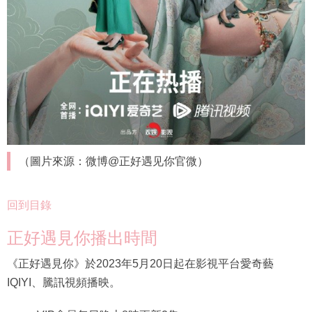
（圖片來源：微博@正好遇见你官微）
回到目錄
正好遇見你播出時間
《正好遇見你》於2023年5月20日起在影視平台愛奇藝
IQIYI、騰訊視頻播映。