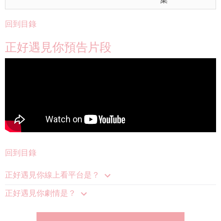
回到目錄
正好遇見你預告片段
回到目錄
正好遇見你線上看平台是？
正好遇見你劇情是？