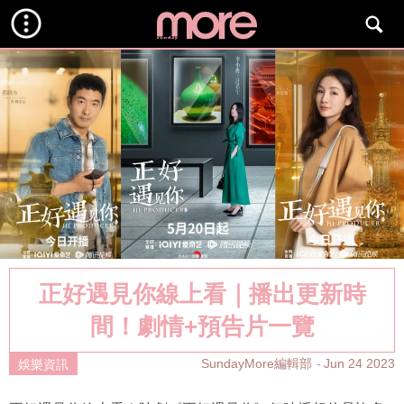
正好遇見你線上看｜播出更新時
間！劇情+預告片一覽
SundayMore編輯部
Jun 24 2023
娛樂資訊