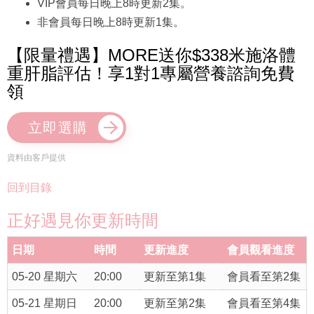
VIP會員每日晚上8時更新2集。
非會員每日晚上8時更新1集。
【限量禮遇】MORE送你$338米施洛體
重肝脂評估！享1對1專屬營養諮詢免費
領
立即選購
資料由客戶提供
回到目錄
正好遇見你更新時間
日期
時間
更新進度
會員觀看進度
05-20 星期六
20:00
更新至第1集
會員看至第2集
05-21 星期日
20:00
更新至第2集
會員看至第4集