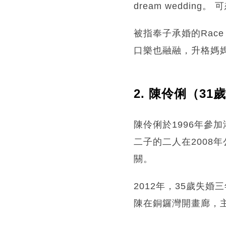
dream wedding
被指奉子承婚的Rac
口樂也融融，升格媽媽
2. 陳伶俐（31
陳伶俐於1996年參
二子的二人在2008
關。
2012年，35歲失
陳在銅鑼灣開畫廊，主理