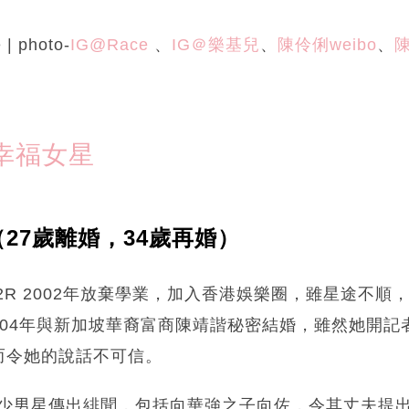
e | photo-
IG@Race
、
IG＠樂基兒
、
陳伶俐weibo
、
陳
幸福女星
e（27歲離婚，34歲再婚）
2R 2002年放棄學業，加入香港娛樂圈，雖星途不順
2004年與新加坡華裔富商陳靖諧秘密結婚，雖然她開
而令她的說話不可信。
不少男星傳出緋聞，包括向華強之子向佐，令其丈夫提