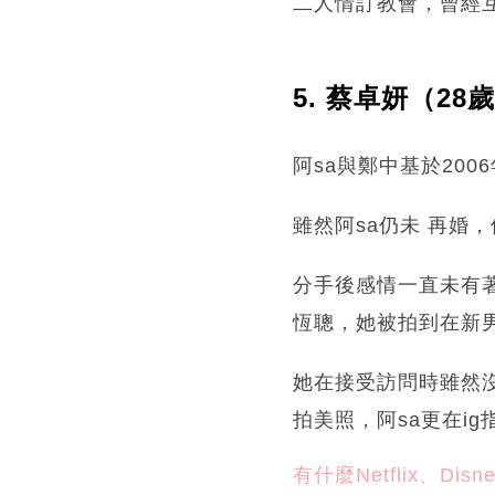
二人情訂教會，曾經
5. 蔡卓妍（2
阿sa與鄭中基於20
雖然阿sa仍未 再婚
分手後感情一直未有
恆聰，她被拍到在新
她在接受訪問時雖然
拍美照，阿sa更在i
有什麼Netflix、Di