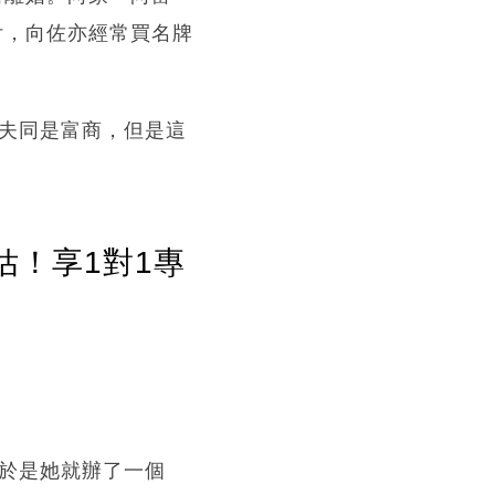
付，向佐亦經常買名牌
。
然前夫同是富商，但是這
估！享1對1專
，於是她就辦了一個