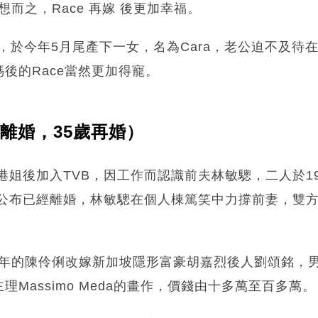
。 可想而之，Race 再嫁 後更加幸福。
e，於今年5月尾產下一女，名為Cara，老公迫不及待在
後的Race當然更加得寵。
歲離婚，35歲再婚）
加港姐後加入TVB，因工作而認識前夫林敏驄，二人於1
年公布已經離婚，林敏驄在個人棟篤笑中力撐前妻，雙
婚三年的陳伶俐改嫁新加坡隱形富豪胡嘉烈後人劉頌銘，
Massimo Meda的畫作，價錢由十多萬至百多萬。