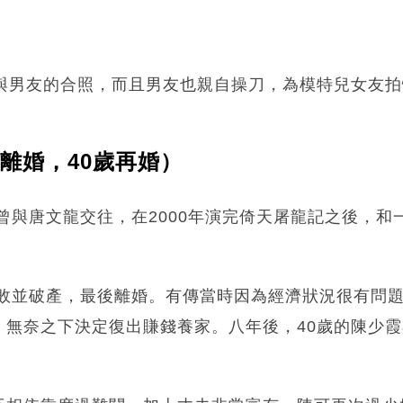
晒與男友的合照，而且男友也親自操刀，為模特兒女友
歲離婚，40歲再婚）
霞曾與唐文龍交往，在2000年演完倚天屠龍記之後，
失敗並破產，最後離婚。有傳當時因為經濟狀況很有問
無奈之下決定復出賺錢養家。八年後，40歲的陳少霞