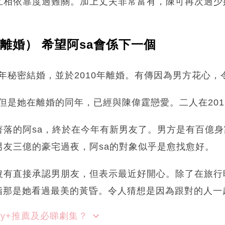
互相依靠度過難關。加上丈夫非常富有，陳可再次過少
8歲離婚） 希望阿sa會係下一個
06年秘密結婚，並於2010年離婚。有傳因為男方花心，
，但是她在離婚的同年，已經與陳偉霆戀愛。二人在201
著落的阿sa，終於在今年有新男友了。男方是有百億
男友三億的豪宅過夜，阿sa的對象似乎是愈找愈好。
沒有直接承認男朋友，但表示最近好開心。除了在旅行
g指那是她看過最美的黃昏。令人猜想是因為跟對的人一
sney+推薦及必睇劇集？