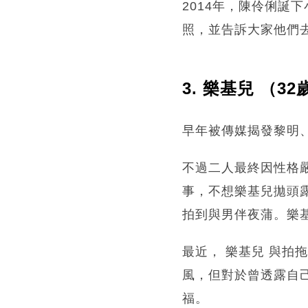
2014年，陳伶俐誕
照，並告訴大家他們
3. 樂基兒 （3
早年被傳媒揭發黎明、
不過二人最終因性格嚴
事，不想樂基兒拋頭
拍到與男伴夜蒲。樂
最近， 樂基兒 與拍
風，但對於曾透露自
福。