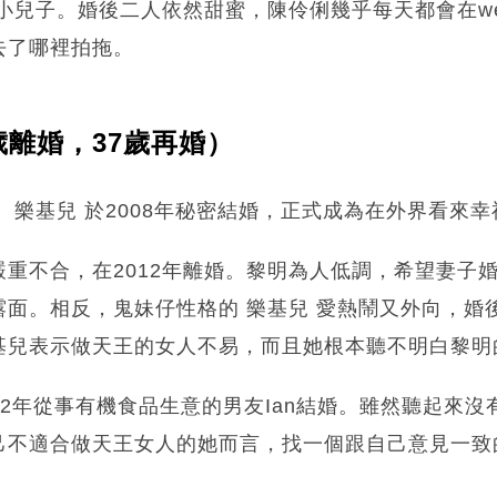
下小兒子。婚後二人依然甜蜜，陳伶俐幾乎每天都會在we
去了哪裡拍拖。
2歲離婚，37歲再婚）
 樂基兒 於2008年秘密結婚，正式成為在外界看來
重不合，在2012年離婚。黎明為人低調，希望妻子
露面。相反，鬼妹仔性格的 樂基兒 愛熱鬧又外向，婚
基兒表示做天王的女人不易，而且她根本聽不明白黎明
拖2年從事有機食品生意的男友Ian結婚。雖然聽起來
己不適合做天王女人的她而言，找一個跟自己意見一致