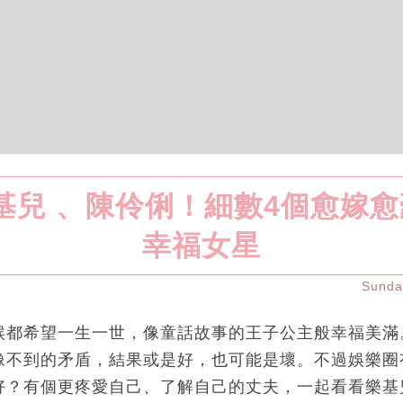
樂基兒 、陳伶俐！細數4個愈嫁
幸福女星
Sund
候都希望一生一世，像童話故事的王子公主般幸福美滿
像不到的矛盾，結果或是好，也可能是壞。不過娛樂圈
好？有個更疼愛自己、了解自己的丈夫，一起看看樂基兒