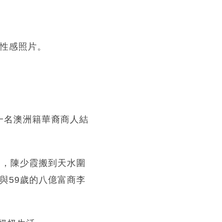
拍性感照片。
和一名澳洲籍華裔商人結
題，陳少霞搬到天水圍
與59歲的八億富商李