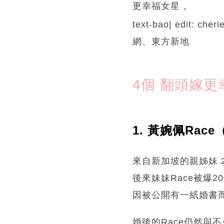
更幸福女星 。
text-bao| edit: cheri
網、東方新地
4個 翻頭嫁更
1. 黃婉佩Rac
來自新加坡的親姊妹 
後來妹妹Race被爆
因被公開有一紙婚書
婚後的Race仍然與