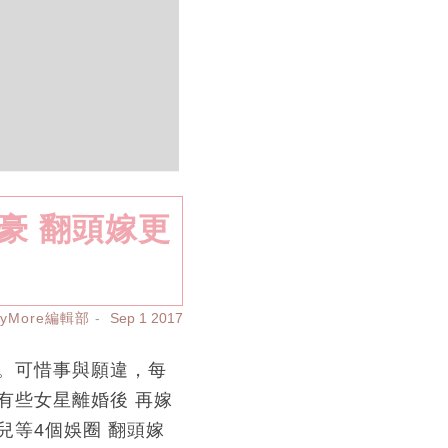
愈豪 翻頭嫁更
ayMore編輯部
Sep 1 2017
。可惜事與願違，每
有些女星離婚後 再嫁
等4個娛圈 翻頭嫁