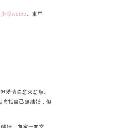
少霞weibo
、東星
，但愛情路愈來愈順。
記者會指自己無結婚，但
出離婚。向家一向富