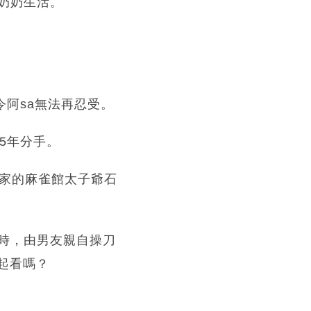
奶奶生活。
令阿sa無法再忍受。
5年分手。
身家的麻雀館太子爺石
時，由男友親自操刀
起看嗎？