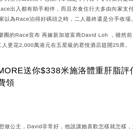
ace出入都有助手相伴，而且衣食住行大多由向家支
大家以為Race泊得好碼頭之時，二人最終還是分手收場
樂圈的Race宣布 再嫁新加坡富商David Loh ，雖
人更花2,000萬港元在五星級的君悅酒店筵開25席。
ORE送你$338米施洛體重肝脂評
費領
都想做公主，David非常好，他說讓她喜歡怎樣就怎樣