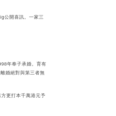
ig公開喜訊。一家三
998年奉子承婚。育有
方離婚絕對與第三者無
男方更打本千萬港元予