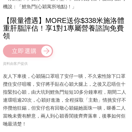
機說：「鯉魚門(心穎寓所地點)！」
【限量禮遇】MORE送你$338米施洛體
重肝脂評估！享1對1專屬營養諮詢免費
領
立即選購
資料由客戶提供
友人下車後，心穎隔口罩咀了安仔一啖，不久索性除下口罩
攬住安仔咀嘴，安仔將手貼在心穎大腿上，之後又忍唔住十
指緊扣心穎，由大坑到鯉魚門短短10多分鐘車程，期間二人
連環咀逾20次，心穎好進激，全程採取「主動」情挑安仔不
停攬他狂錫，但安仔也有回敬心穎錫她面珠一啖，睇番二人
當晚未覺有醉意，兩人到心穎香閨後齊齊落車，後事如何佢
哋最清楚！