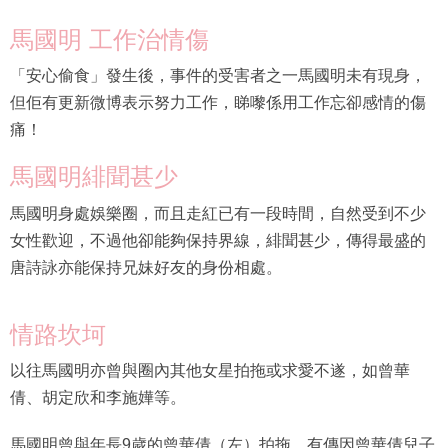
馬國明 工作治情傷
「安心偷食」發生後，事件的受害者之一馬國明未有現身，
但佢有更新微博表示努力工作，睇嚟係用工作忘卻感情的傷
痛！
馬國明緋聞甚少
馬國明身處娛樂圈，而且走紅已有一段時間，自然受到不少
女性歡迎，不過他卻能夠保持界線，緋聞甚少，傳得最盛的
唐詩詠亦能保持兄妹好友的身份相處。
情路坎坷
以往馬國明亦曾與圈內其他女星拍拖或求愛不遂，如曾華
倩、胡定欣和李施嬅等。
馬國明曾與年長9歲的曾華倩（左）拍拖，有傳因曾華倩兒子