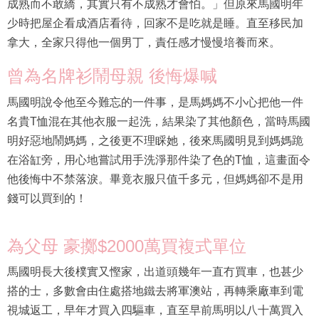
少時把屋企看成酒店看待，回家不是吃就是睡。直至移民加
拿大，全家只得他一個男丁，責任感才慢慢培養而來。
曾為名牌衫鬧母親 後悔爆喊
馬國明說令他至今難忘的一件事，是馬媽媽不小心把他一件
名貴T恤混在其他衣服一起洗，結果染了其他顏色，當時馬國
明好惡地鬧媽媽，之後更不理睬她，後來馬國明見到媽媽跪
在浴缸旁，用心地嘗試用手洗淨那件染了色的T恤，這畫面令
他後悔中不禁落淚。畢竟衣服只值千多元，但媽媽卻不是用
錢可以買到的！
為父母 豪擲$2000萬買複式單位
馬國明長大後樸實又慳家，出道頭幾年一直冇買車，也甚少
搭的士，多數會由住處搭地鐵去將軍澳站，再轉乘廠車到電
視城返工，早年才買入四驅車，直至早前馬明以八十萬買入
Benz，換掉駕了多年的四驅車，馬國明說買車也只為全家放