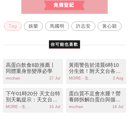
Tag
娛樂
馬國明
許志安
黃心穎
你可能也喜歡
高蛋白飲食8款推薦丨
黃雨警告於清晨6時10
同體重身形變厚必學
分生效！附天文台各區
雨量分佈圖
mcchan
27 Jul
MORE - 生活品味
2 Aug
下午01時20分 天文台特
蛋白質不足會水腫？營
別天氣提示：天文台發
養師拆解白蛋白與循環
出強陣風警告請市民留
關係丨8款高蛋白食物
MORE - 生活品味
15 Jul
mcchan
16 Jul
意安全
急救包包面象腿