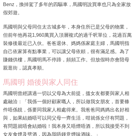
假郊遊。
馬國明與父母同住太古城多年，本身住所已是父母的物業，
但前年他再花1,960萬買入頂層複式的過千呎單位，花過百萬
裝修後最近已入伙。爸爸退休、媽媽係家庭主婦，馬國明指
自己依家算有點事業，可以讓父母依頼，很有滿足感。為了
賺錢供樓，馬國明馬不停蹄，頻頻工作。但放假時亦會陪母
親逛街，認真孝順。
馬國明 婚後與家人同住
馬國明曾經講過一切以父母為大前提，搵女友都要與家人相
處融洽：「我係一個好顧家嘅人，所以做我女朋友，首要條
件唔係靚，係要同我家人相處得來。我爸爸同媽媽出名好相
與，如果結婚唔可以同父母一齊生活，咁就係女仔有問題，
有問題就唔會結婚啦！我本身又唔煙唔酒，所以我接受不到
女友食煙及劈酒，因為我唔鍾意煙味酒味。」