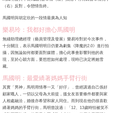
（右）反對，令戀情告終。
馬國明與胡定欣的一段情最廣為人知
樂易玲：我都好擔心馬國明
無綫助理總經理（藝員管理及發展）樂易玲對於今次事件，
十分關注，表示馬國明明日仍要為劇集《降魔的2.0》進行拍
攝，因無論如何都要面對媒體，擔心此事會影響到他的表
現，至於心穎方面，要想想如何處理，現時已決定將她雪
藏。
馬國明：最愛繑著媽媽手臂行街
其實「男神」馬明用情專一又「好仔」﹐曾經講過自己係好
顧家嘅人，一切以父母為大前提，搵女友首要條件都要與家
人相處融洽，婚後亦希望和家人同住。而到現在他仍很喜歡
繑著媽媽的手臂行街，馬明曾說過：「12、13歲時怕被笑不
成熟而不敢繑，其實只有不成熟才會怕。」但原來馬國明年