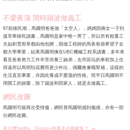
不愛夜蒲 閒時踢波做義工
97前移民潮，馬國明爸爸做「太空人」，媽媽陪兩女一子到
溫哥華移民讀書，馬國明是家中惟一男丁，所以所有粗重工
夫如剷雪剪草都由他包辦，因做工程師的馬爸爸很希望子女
都大學畢業，結果馬國明揀在UBC機械工程系讀書，多年來
看見爸爸努力工作辛苦供養三姊弟，去市區玩的車程加上住
得遠所以馬明怕花費而甚少外出，偶爾會兼職幫補，這樣的
生活直至畢業，亦因此養成不愛蒲的性格。而平日馬國明不
用開工的娛樂，除了踢波和陪家人，就是去做義工。
網民改圖
馬國明可能再次受情傷，網民替馬國明感到傷感，亦有一部
分網民改圖。
有什麼Netflix、Disney+推薦及必睇劇集？
有什麼必睇劇集？