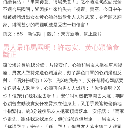
俗語有話：「事業得意、情場失意！」之不過這句說話完全
不適合馬國明，皆因多年來均失去「視帝」寶座、今日中午
就被媒體爆出女友黃心穎外出偷食人夫許志安，令孝順又顧
家、緋聞甚少的馬國明總是受盡一切傷害！
撰文：BS – 新假期 ｜圖片：東方新地、網上圖片
男人最痛馬國明！許志安、黃心穎偷食
斷正
該段短片長約16分鐘，片段安仔、心穎和男友人坐在車廂後
座，男友人堅持先送心穎返家，戴了黑色口罩的心穎爆粗反
對：「唔好扮嘢啦！X你！兜X咗我先？」安仔都撐心穎話要
先送男友人返屋企，心穎再向男友人爆粗：「你住邊呀？X
你！佢(安仔)送我返去呀！」安仔叫司機把車開去大坑，期間
心穎曾主動蹺實安仔左臂挨在他身上，又用手袋遮掩偷偷地
十指緊扣。約3分鐘後男友人抵家預備落車，安仔話：「而家
你走先，跟住我返我屋企，佢(心穎)返佢屋企。」男友人：
「你講堅？」安仔：「係，堅！」但男友人落車後二人跟司