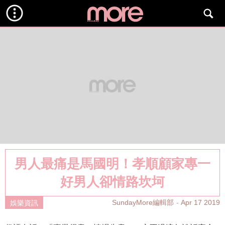
男人最痛是馬國明！孝順顧家專一
好男人卻情路坎坷
SundayMore編輯部
Apr 17 2019
娛樂資訊