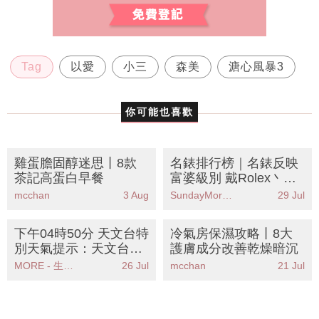
Tag
以愛
小三
森美
溏心風暴3
你可能也喜歡
雞蛋膽固醇迷思丨8款
名錶排行榜｜名錶反映
茶記高蛋白早餐
富婆級別 戴Rolex丶OM
EGA未算最有錢？
mcchan
3 Aug
SundayMore編輯部
29 Jul
下午04時50分 天文台特
冷氣房保濕攻略丨8大
別天氣提示：天文台發
護膚成分改善乾燥暗沉
出強陣風警告市民應立
MORE - 生活品味
26 Jul
mcchan
21 Jul
即採取安全措施