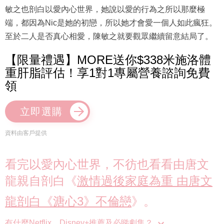
敏之也剖白以愛內心世界，她說以愛的行為之所以那麼極
端，都因為Nic是她的初戀，所以她才會愛一個人如此瘋狂。
至於二人是否真心相愛，陳敏之就要觀眾繼續留意結局了。
【限量禮遇】MORE送你$338米施洛體
重肝脂評估！享1對1專屬營養諮詢免費
領
立即選購
資料由客戶提供
看完以愛內心世界，不彷也看看由唐文
龍親自剖白《
激情過後家庭為重 由唐文
龍剖白《溏心3》不倫戀
》。
有什麼Netflix、Disney+推薦及必睇劇集？