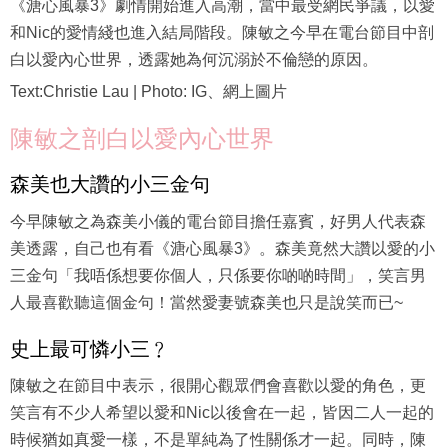
《溏心風暴3》劇情開始進入高潮，當中最受網民爭議，以愛
和Nic的愛情綫也進入結局階段。陳敏之今早在電台節目中剖
白以愛內心世界，透露她為何沉溺於不倫戀的原因。
Text:Christie Lau | Photo: IG、網上圖片
陳敏之剖白以愛內心世界
森美也大讚的小三金句
今早陳敏之為森美小儀的電台節目擔任嘉賓，好男人代表森
美透露，自己也有看《溏心風暴3》。森美竟然大讚以愛的小
三金句「我唔係想要你個人，只係要你啲啲時間」，笑言男
人最喜歡聽這個金句！當然愛妻號森美也只是說笑而已~
史上最可憐小三﹖
陳敏之在節目中表示，很開心觀眾們會喜歡以愛的角色，更
笑言有不少人希望以愛和Nic以後會在一起，皆因二人一起的
時候猶如真愛一樣，不是單純為了性關係才一起。同時，陳