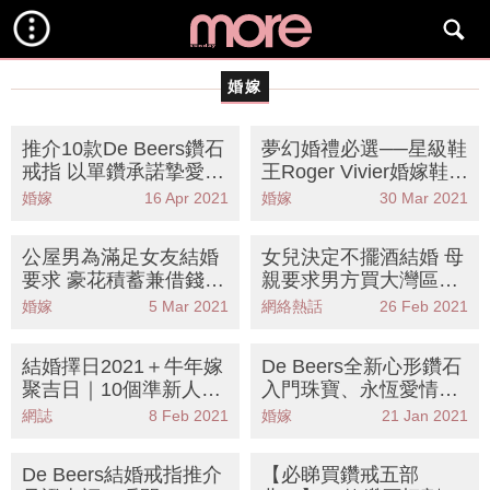
婚嫁
推介10款De Beers鑽石
夢幻婚禮必選──星級鞋
戒指 以單鑽承諾摯愛共
王Roger Vivier婚嫁鞋
同迎接閃爍人生
推介15款人氣優雅高跟
婚嫁
16 Apr 2021
婚嫁
30 Mar 2021
鞋
公屋男為滿足女友結婚
女兒決定不擺酒結婚 母
要求 豪花積蓄兼借錢買
親要求男方買大灣區樓
新樓鑽戒 大呻為供樓失
先準嫁！險分手網上
婚嫁
5 Mar 2021
網絡熱話
26 Feb 2021
生活！
訴：「嫁唔成都係佢
害」
結婚擇日2021＋牛年嫁
De Beers全新心形鑽石
聚吉日｜10個準新人須
入門珠寶、永恆愛情吊
知 Master Choi：男要
墜
網誌
8 Feb 2021
婚嫁
21 Jan 2021
比女方提早上頭
De Beers結婚戒指推介
【必睇買鑽戒五部