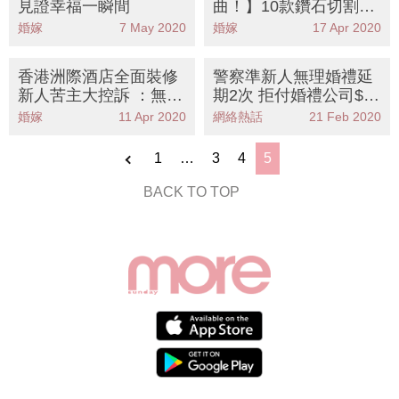
見證幸福一瞬間
曲！】10款鑽石切割形
狀的獨特火光
婚嫁
7 May 2020
婚嫁
17 Apr 2020
香港洲際酒店全面裝修
警察準新人無理婚禮延
新人苦主大控訴 ：無退
期2次 拒付婚禮公司$3,
錢！附5大婚禮延期必
800行政費 網民：新娘
婚嫁
11 Apr 2020
網絡熱話
21 Feb 2020
知注意事項
叫「嚴西」嗎？
1
…
3
4
5
BACK TO TOP