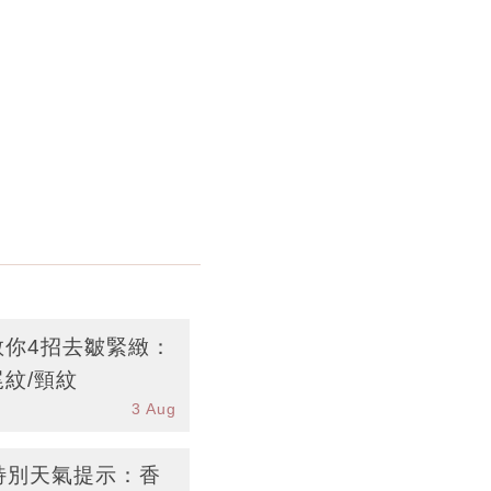
教你4招去皺緊緻：
尾紋/頸紋
3 Aug
台特別天氣提示：香