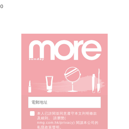
90
本人已詳閱並同意遵守本文列明條款
及細則。 請瀏覽(
nmg.com.hk/privacy
) 閱讀本公司的
私隱政策聲明。