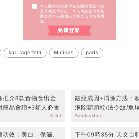
本人願意接收新傳媒集團的最新消息
及其他宣傳資訊，本人同意新傳媒集
團使用本人的個人資料於任何推廣用
途。
karl lagerfeld
Minions
paris
師推介8款食物食出金
皺紋成因+消除方法：
附簡易食譜+3類人必食
消除額頭紋/法令紋/魚
8 Jul
SundayMore編輯部
膚功效：美白、保濕、
下午09時35分 天文