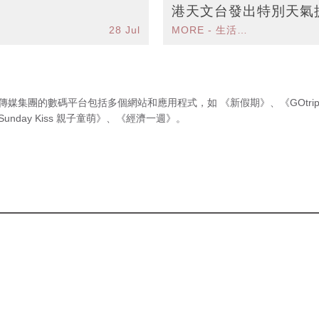
港天文台發出特別天氣
28 Jul
MORE - 生活品味
伴隨狂風
傳媒集團的數碼平台包括多個網站和應用程式，如
《新假期》
、
《GOtri
Sunday Kiss 親子童萌》
、
《經濟一週》
。