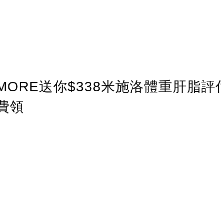
ORE送你$338米施洛體重肝脂評
費領