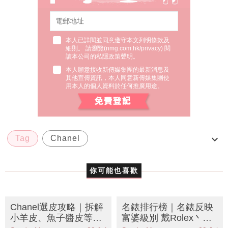
本人已詳閱並同意遵守本文列明條款及
細則。 請瀏覽(
nmg.com.hk/privacy
) 閱
讀本公司的私隱政策聲明。
本人願意接收新傳媒集團的最新消息及
其他宣傳資訊，本人同意新傳媒集團使
用本人的個人資料於任何推廣用途。
Tag
Chanel
CHANEL 2018 春夏彩妝系列
彩妝
你可能也喜歡
春夏彩妝
Chanel選皮攻略｜拆解
名錶排行榜｜名錶反映
小羊皮、魚子醬皮等5
富婆級別 戴Rolex丶OM
大皮革優缺點 哪款最耐
EGA未算最有錢？
SundayMore編輯部
29 Jul
SundayMore編輯部
29 Jul