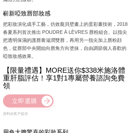
嶄新啞致唇部妝感
把彩妝演化成手工藝，仿效龐貝壁畫上的蛋彩畫技術，2018
春夏系列首次推出 POUDRE À LÈVRES 唇粉組合。以指尖
把透明保濕的護唇膏滋潤雙唇，再用另一指尖加上唇粉顔
色，從唇部中央開始向唇角方向塗抹，自由調節個人喜歡的
啞致妝感效果。
【限量禮遇】MORE送你$338米施洛體
重肝脂評估！享1對1專屬營養諮詢免費
領
立即選購
資料由客戶提供
用色大膽驚喜的彩妝系列