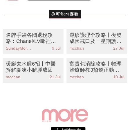
2010春夏季
Alex Watson
Balenciaga
你可能也喜歡
名牌手袋各國退稅攻
濕疹護理全攻略丨復發
略：Chanel/LV哪裡買
成因戒口及一星期護理
最划算？零配貨入手He
表
SundayMore編輯部
9 Jul
mcchan
27 Jul
rmès
暖腳去水腫6招丨中醫
富貴包消除攻略丨物理
拆解腳凍小腿腫成因
治療師教3招矯正動作
告別低頭族「龜頸」顯
mcchan
21 Jul
mcchan
10 Jul
老元兇