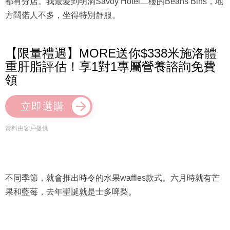
都有分店。我最愛到明洞Savoy Hotel二樓的Beans Bins，地
方闊偌人不多，坐得特別舒服。
【限量禮遇】MORE送你$338米施洛體
重肝脂評估！享1對1專屬營養諮詢免費
領
立即選購
資料由客戶提供
不同季節，就會推出時令的水果waffles款式。六月時就有芒
果和藍莓，去年聖誕就是士多啤梨。