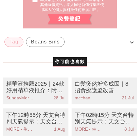
其他宣傳資訊，本人同意新傳媒集團使
用本人的個人資料於任何推廣用途。
Tag
Beans Bins
blueberry chocolate waffle
cream
你可能也喜歡
fresh Mango Waffle
精華液推薦2025｜24款
白髮突然增多成因｜8
好用精華液推介：附精
招食療護髮改善
華液正確用法及使用順
SundayMore編輯部
28 Jul
mcchan
21 Jul
序
下午12時55分 天文台特
下午02時15分 天文台特
別天氣提示：天文台發
別天氣提示：天文台發
出特別天氣提示提醒市
出強陣風警告籲市民注
MORE - 生活品味
1 Aug
MORE - 生活品味
8 Jul
民注意大雨可能影響
意安全