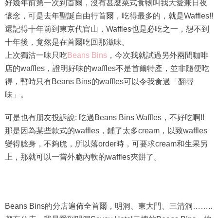
好幾年前第一次到首爾，沒有甚麼菜式食物叫我大愛兼日夜
懷念，可是去年聖誕自由行首爾，吃得最多的，就是Waffles!!
還記得十年前到東京代官山，Waffles也是必吃之一，想不到
十年後，竟然是在首爾吃回那滋味。
上次獨沽一味只吃
Beans Bins
，今次我就試過另外兩間咖啡
店的waffles，證明好味的waffles不是首爾特產，並非隨便吃
得，暫時只有Beans Bins的waffles可以令我食過「翻尋
味」。
可是也有朋友投訴說: 吃過Beans Bins Waffles，不好吃啊!!
那是因為某些款式的waffles，鋪了太多cream，以致waffles
變得腍身，不夠脆，所以落order時，可要求cream和生果另
上，那就可以一嘗外脆內軟的waffles夾餅了。
Beans Bins的分店遍佈全首爾，明洞、東大門、三清洞……..