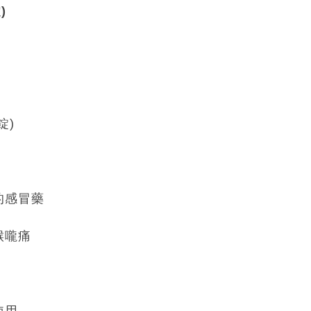
)
錠)
的感冒藥
喉嚨痛
使用