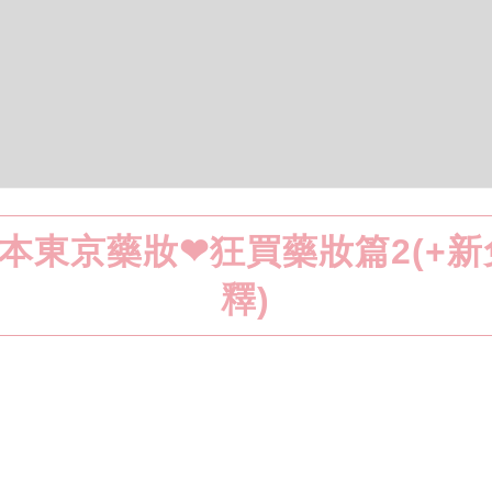
日本東京藥妝❤狂買藥妝篇2(+
釋)