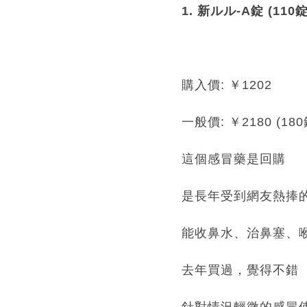
1. 新ルル-A錠 (110錠
購入價: ￥1202
一般價: ￥2180 (180
這個感冒藥是回購
是長年受到網友熱捧
能收鼻水、治鼻塞、
去年買過，覺得不錯
針對情況輕微的感冒