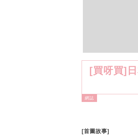
[買呀買]
網誌
[首圖故事]