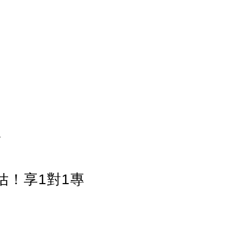
-
估！享1對1專