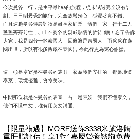
今次曼谷一行，是生平最hea的旅程，從未試過完全沒有計
劃、日日瞓晏覺的旅行，完全放鬆身心，感覺著實不錯。
而且這趟曼谷遊最難得是盡享家庭樂，我們一家一行十二人
整整齊齊前往，加上在曼谷的親戚熱情的款待 (噢！忘了告訴
大家，我是四分一的泰國人，因嫲嫲是泰國人，而爸爸在泰
國出世，所以有很多親戚在泰國)，令此行更為窩心甜蜜。
這一頓長桌宴是在曼谷的表哥一家為我們安排的，都是地道
泰菜，環境優雅，食物美味。
中間那位就是在曼谷的表哥，右一是表嫂，我們不懂泰文，
他們不懂中文，唯有用英文溝通。
【限量禮遇】MORE送你$338米施洛體
重肝脂評估！享1對1專屬營養諮詢免費