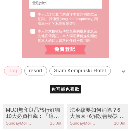
本人已詳閱並同意遵守本文列明條款及
細則。 請瀏覽(
nmg.com.hk/privacy
) 閱
讀本公司的私隱政策聲明。
本人願意接收新傳媒集團的最新消息及
其他宣傳資訊，本人同意新傳媒集團使
用本人的個人資料於任何推廣用途。
Tag
resort
Siam Kempinski Hotel
度假
旅程
你可能也喜歡
MUJI無印良品旅行好物
法令紋要如何消除？6
10大必買推薦：「這神
大原因+6招改善秘訣 必
器」讓行李秒增50%空
學1分鐘消除法令紋按
SundayMore編輯部
15 Jul
SundayMore編輯部
10 Jul
間！
摩操