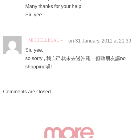
Many thanks for your help.
Siu yee
MICHELLELAU
on 31 January, 2011 at 21:39
Siu yee,
so sorry , 我自己就未去過沖繩，但聽朋友講no
shopping喎!
Comments are closed.