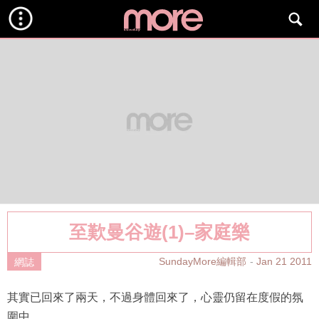
至歎曼谷遊(1)–家庭樂
SundayMore編輯部
Jan 21 2011
網誌
其實已回來了兩天，不過身體回來了，心靈仍留在度假的氛
圍中。