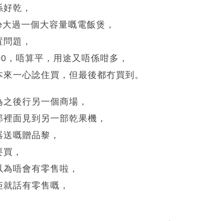
係好乾，
ze大過一個大容量嘅電飯煲，
置問題，
00，唔算平，用途又唔係咁多，
本來一心諗住買，但最後都冇買到。
為之後行另一個商場，
部裡面見到另一部乾果機，
器送嘅贈品黎，
要買，
以為唔會有零售啦，
佢就話有零售嘅，