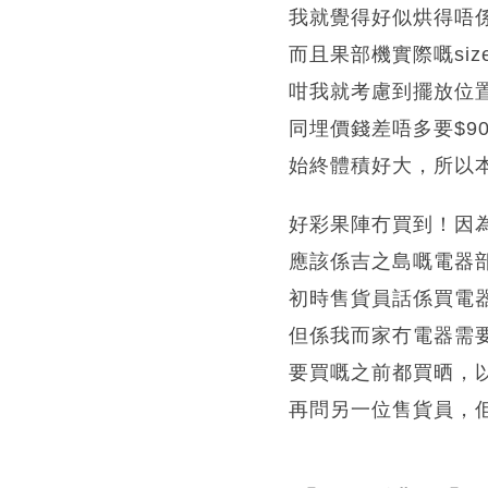
我就覺得好似烘得唔
而且果部機實際嘅si
咁我就考慮到擺放位
同埋價錢差唔多要$9
始終體積好大，所以
好彩果陣冇買到！因
應該係吉之島嘅電器
初時售貨員話係買電
但係我而家冇電器需
要買嘅之前都買晒，
再問另一位售貨員，