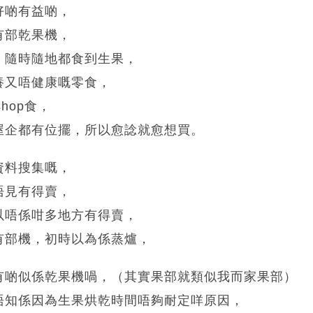
好啲有益啲，
有部乾果機，
，隨時隨地都食到生果，
養又唔健康嘅零食，
hop食，
屋企都有位擺，所以愈諗就愈想買。
資料搜集嘅，
唔見有得賣，
以唔係咁多地方有得賣，
有部機，初時以為係蒸爐，
有啲似係乾果機喎，（其實果部就類似我而家果部）
唔知係因為生果烘乾時間唔夠耐定咩原因，