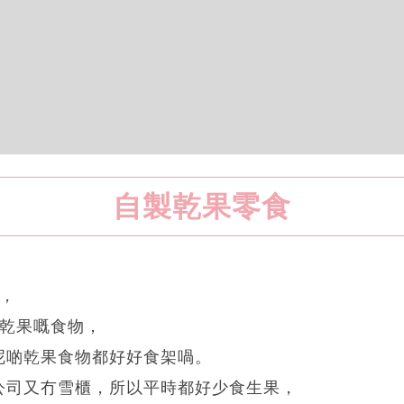
自製乾果零食
t，
啲乾果嘅食物，
呢啲乾果食物都好好食架喎。
公司又冇雪櫃，所以平時都好少食生果，