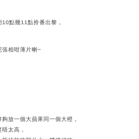
，
10點幾11點拎番出黎，
呢張相咁薄片喇~
好夠放一個大蘋果同一個大橙，
度唔太高，