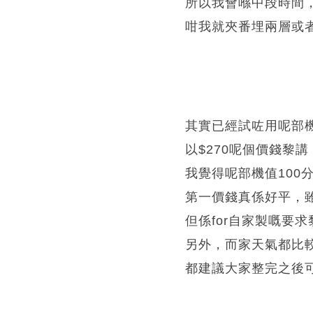
所以我會喺中段時間
咁我就夾番埋兩層或
其實已經試咗用呢部
以$270呢個價錢黎講
我覺得呢部機值100
第一價錢真係好平，
但係for自家製嘅要
另外，而家天氣都比
都建議大家整完之後