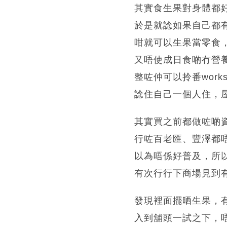
其實食生果對身體都
於是就諗如果自己都
咁就可以生果當零食
又唔使成日食啲冇營
整咗仲可以拎番works
諗住自己一個人住，
其實買之前都做咗啲
行咗百老匯、豐澤都
以為唔係好普及，所
有次行行下商場見到
發現裡面擺晒生果，
入到舖頭一試之下，