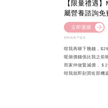
【限量禮遇】M
屬營養諮詢免
立即選購
資料由客戶提供
咁我再睇下幾錢，$29
呢個價錢係比我之前
而家仲做緊減價，＄2
咁我就即刻買咗部機