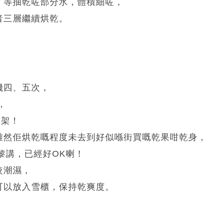
，等抽乾咗部分水，體積細咗，
者三層繼續烘乾。
機四、五次，
，
分架！
雖然佢烘乾嘅程度未去到好似喺街買嘅乾果咁乾身，
求黎講，已經好OK喇！
較潮濕，
可以放入雪櫃，保持乾爽度。