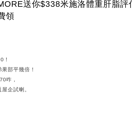
ORE送你$338米施洛體重肝脂評
費領
0！
睇果部平幾倍！
70咋，
返屋企試喇。