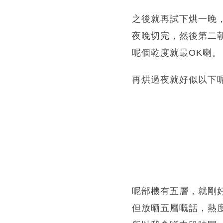
之後就再試下烘一晚
夜晚切完，然後第二朝
呢個乾度就最OK喇。
再烘過夜就好似以下
呢部機有五層，就剛
但放晒五層嘅話，熱