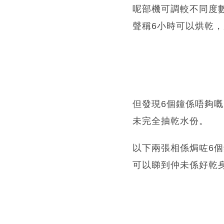
呢部機可調較不同度數
聲稱6小時可以烘乾，
但發現6個鐘係唔夠
未完全抽乾水份。
以下兩張相係焗咗6
可以睇到仲未係好乾