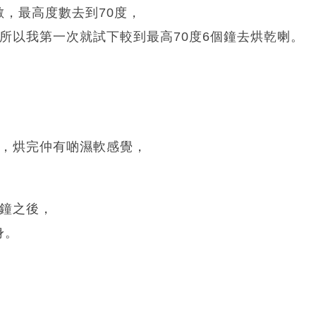
，最高度數去到70度，
所以我第一次就試下較到最高70度6個鐘去烘乾喇。
嘅，烘完仲有啲濕軟感覺，
個鐘之後，
身。