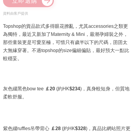
立即選購
資料由客戶提供
Topshop的貨品款式多得眼花撩亂，尤其accessories之類更
為獨特，最近又新加了Maternity & Mini，最潮孕婦裝之外，
那些童裝更是可愛至極，可惜只有歲半以下的尺碼，囝囝太
大無緣穿著。不過topshop的size偏細偏貼，最好預大一點比
較穩妥。
灰色綴黑色bow tee
￡20
(約HK
$234
)，真身較短身，但質地
柔軟舒服。
紫色綴ruffles吊帶背心
￡28
(約HK
$328
)，真品比網站照片更