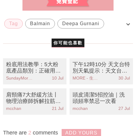
Tag
Balmain
Deepa Gurnani
H&M
hair accessories
你可能也喜歡
粉底用法教學：5大粉
下午12時10分 天文台特
底產品類別：正確用法/
別天氣提示：天文台發
順序/步驟 打造持久底
出特別天氣提示珠江口
SundayMore編輯部
10 Jul
MORE - 生活品味
30 Jul
妝！
雷雨區影響本港
肩頸痛7大舒緩方法丨
頭皮清潔5招控油｜洗
物理治療師拆解拉筋熱
頭頻率禁忌一次看
敷禁忌
mcchan
21 Jul
mcchan
27 Jul
There are
2
comments
ADD YOURS