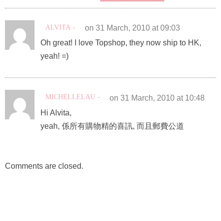
ALVITA
on 31 March, 2010 at 09:03
Oh great! I love Topshop, they now ship to HK,
yeah! =)
MICHELLELAU
on 31 March, 2010 at 10:48
Hi Alvita,
yeah, 係所有購物精的喜訊, 而且郵費公道
Comments are closed.