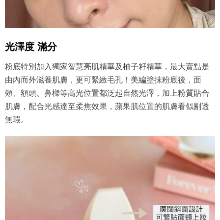
光澤度 滿分
粉底特別加入獨家智慧亮肌精華及柚子籽精華，最大賣點是
由內而外滋養肌膚，更可緊緻毛孔！美編塗抹粉底後，面
頰、額頭、鼻樑等高光位置都泛起自然光澤，加上粉質貼合
肌膚，配合光感達至柔焦效果，蘋果肌位置的肌膚看似剔透
無瑕。