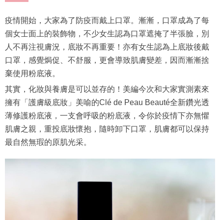
疫情開始，大家為了防疫而戴上口罩。漸漸，口罩成為了每
個女士面上的裝飾物，不少女生認為口罩遮掩了半張臉，別
人不再注視膚況，底妝不再重要！亦有女生認為上底妝後戴
口罩，感覺焗促、不舒服，更會導致肌膚變差，因而漸漸捨
棄使用粉底液。
其實，化妝與養膚是可以並存的！美編今次和大家實測素來
擁有「護膚級底妝」美喻的Clé de Peau Beauté全新鑽光透
薄修護粉底液，一支會呼吸的粉底液，令你於疫情下亦無懼
肌膚之親，重投底妝懷抱，隨時卸下口罩，肌膚都可以保持
最自然無瑕的原肌光采。