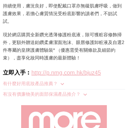
持續使用，膚況良好，即使配戴口罩亦無礙肌膚呼吸，做到
護膚效果，若擔心膚質情況受粉底影響的讀者們，不妨試
試。
現於網店購買全新鑽光透薄修護粉底液，除可獲粧容修飾掃
外，更額外贈送鉑鑽柔膚潔面泡沫、眼唇修護卸粧液及自選2
件專屬的皇牌護膚體驗裝* （優惠需受有關條款及細節約
束），盡享化妝同時護膚的最新體驗！
立即入手︰
http://p.nmg.com.hk/bjuz45
有什麼好用底妝產品推薦？
有沒有價廉物美的面部保濕產品推介？