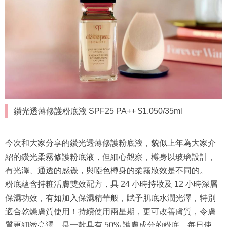
鑽光透薄修護粉底液 SPF25 PA++ $1,050/35ml
今次和大家分享的鑽光透薄修護粉底液，貌似上年為大家介
紹的鑽光柔霧修護粉底液，但細心觀察，樽身以玻璃設計，
有光澤、通透的感覺，與啞色樽身的柔霧妝效是不同的。
粉底蘊含持粧活膚雙效配方，具 24 小時持妝及 12 小時深層
保濕功效，有如加入保濕精華般，賦予肌底水潤光澤，特別
適合乾燥膚質使用！持續使用兩星期，更可改善膚質，令膚
質更細緻亮澤，是一款具有 50% 護膚成分的粉底，每日使