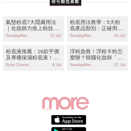
你可能也喜歡
氣墊粉底7大隱藏用法
粉底用法教學：5大粉
｜化妝師力推上粉技巧
底產品類別：正確用法/
造就透薄細緻原生肌！
順序/步驟 打造持久底
SundayMore編輯部
12 Jul
SundayMore編輯部
10 Jul
妝！
粉底液推薦：16款平價
浮粉急救！浮粉卡粉怎
及專櫃保濕粉底液！附
麼辦？韓國化妝師「脫
編輯用後感分享
妝急救4步」還原無瑕
Echo Cheung（SundayMore編輯部）
8 Jul
SundayMore編輯部
27 Jul
底妝