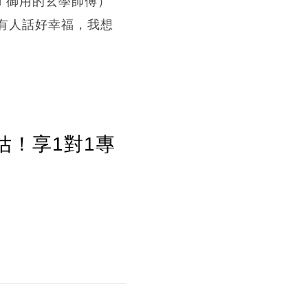
ood 御用的玄學師傅）
聽到有人話好幸福，我想
估！享1對1專