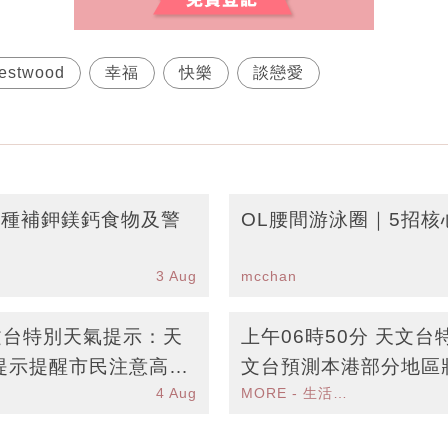
estwood
幸福
快樂
談戀愛
3種補鉀鎂鈣食物及警
OL腰間游泳圈｜5招核
3 Aug
mcchan
天文台特別天氣提示：天
上午06時50分 天文
提示提醒市民注意高溫
文台預測本港部分地區
4 Aug
MORE - 生活品味
意安全