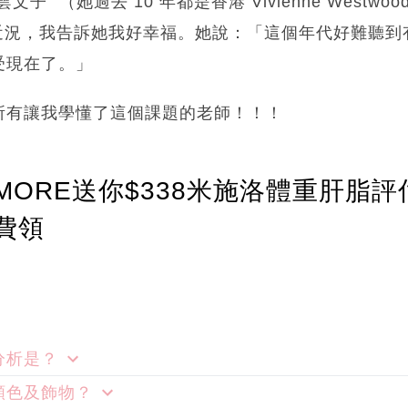
子” （她過去 10 年都是香港 Vivienne Westw
update 近況，我告訴她我好幸福。她說：「這個年代好難
受現在了。」
所有讓我學懂了這個課題的老師！！！
ORE送你$338米施洛體重肝脂評
費領
分析是？
顏色及飾物？