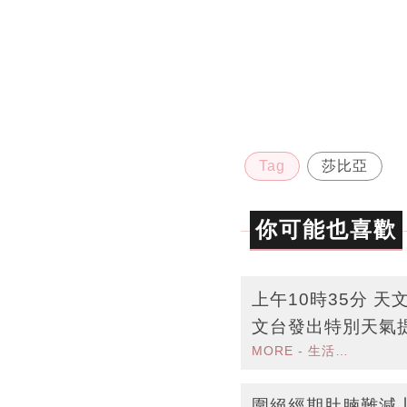
Tag
莎比亞
你可能也喜歡
上午10時35分 
文台發出特別天氣
MORE - 生活品味
受大雨影響
圍絕經期肚腩難減