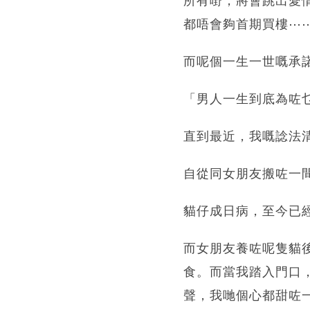
所有嘢，將會跳出愛
都唔會夠首期買樓⋯
而呢個一生一世嘅承
「男人一生到底為咗
直到最近，我嘅諗法
自從同女朋友搬咗一
貓仔成日病，至今已
而女朋友養咗呢隻貓
食。而當我踏入門口
聲，我哋個心都甜咗