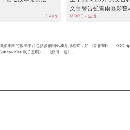
文台警告強雷雨區影響
3 Aug
MORE - 生活品味
惕
傳媒集團的數碼平台包括多個網站和應用程式，如
《新假期》
、
《GOtri
Sunday Kiss 親子童萌》
、
《經濟一週》
。