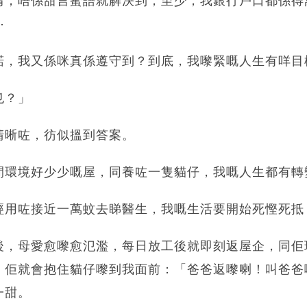
情，唔係甜言蜜語就解決到，至少，我銀行戶口都係得
⋯
諾，我又係咪真係遵守到？到底，我嚟緊嘅人生有咩目
乜？」
清晰咗，彷似搵到答案。
間環境好少少嘅屋，同養咗一隻貓仔，我嘅人生都有轉
經用咗接近一萬蚊去睇醫生，我嘅生活要開始死慳死抵
後，母愛愈嚟愈氾濫，每日放工後就即刻返屋企，同佢
，佢就會抱住貓仔嚟到我面前：「爸爸返嚟喇！叫爸爸
一甜。