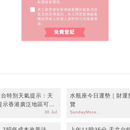
私隱政策聲明。
本人願意接收新傳媒集團的最新消息
及其他宣傳資訊，本人同意新傳媒集
團使用本人的個人資料於任何推廣用
途。
天文台特別天氣提示：天
水瓶座今日運勢｜財運
提示香港廣泛地區可能
覽
30 Jul
SundayMore編輯部
丨7招低成本改善法
上午11時25分 天文