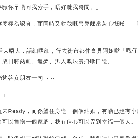
寧願你早啲同我分手，唔好嘥我時間。」
態度極為認真，而同時又對我嘅吊兒郎當灰心慨嘆⋯⋯
話大唔大，話細唔細，行去街市都仲會畀阿姐嗌「𡃁
，成日將熱血、追夢、男人嘅浪漫掛喺口邊。
能夠答女朋友一句⋯⋯
。」
未Ready，而係望住身邊一個個結婚，有啲已經有
力可以負擔一個家庭，我冇信心可以畀到幸福一個人。