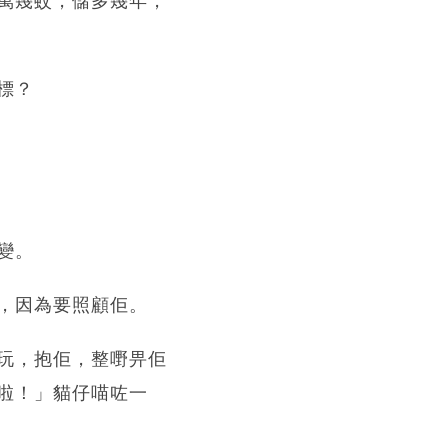
萬幾蚊，儲多幾年，
標？
變。
，因為要照顧佢。
玩，抱佢，整嘢畀佢
啦！」貓仔喵咗一