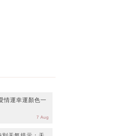
愛情運幸運顏色一
7 Aug
台特別天氣提示：天