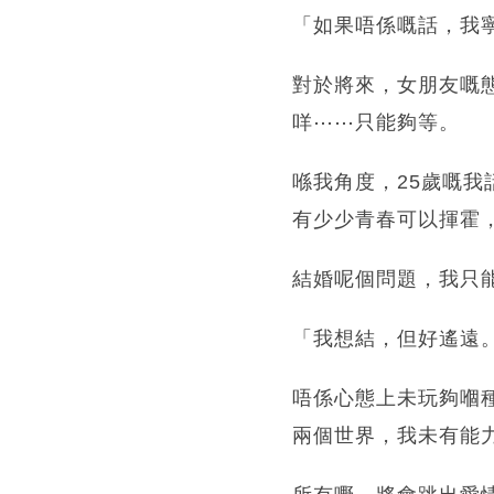
「如果唔係嘅話，我
對於將來，女朋友嘅
咩⋯⋯只能夠等。
喺我角度，25歲嘅我
有少少青春可以揮霍
結婚呢個問題，我只
「我想結，但好遙遠
唔係心態上未玩夠嗰種
兩個世界，我未有能