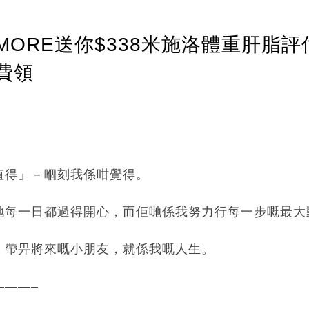
ORE送你$338米施洛體重肝脂評
費領
值得」－嗰刻我係咁覺得。
哋每一日都過得開心，而佢哋係我努力行每一步嘅最大
、帶畀將來嘅小朋友，就係我嘅人生。
———–