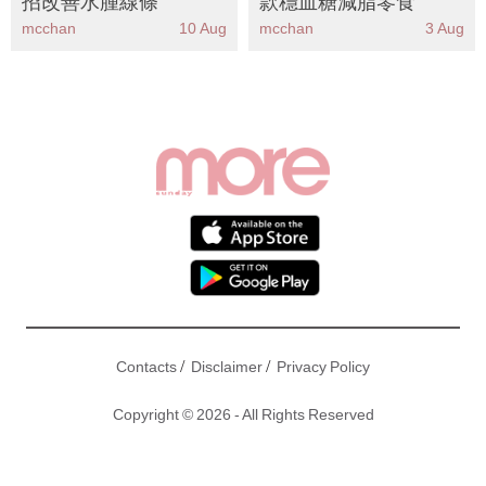
招改善水腫線條
款穩血糖減脂零食
mcchan
10 Aug
mcchan
3 Aug
/
/
Contacts
Disclaimer
Privacy Policy
Copyright © 2026 - All Rights Reserved