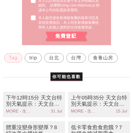
本人已詳閱並同意遵守本文列明條款及
細則。 請瀏覽(
nmg.com.hk/privacy
) 閱
讀本公司的私隱政策聲明。
本人願意接收新傳媒集團的最新消息及
其他宣傳資訊，本人同意新傳媒集團使
用本人的個人資料於任何推廣用途。
Tag
trip
台北
台灣
食養山房
你可能也喜歡
下午12時15分 天文台特
上午05時35分 天文台特
別天氣提示：天文台發
別天氣提示：天文台提
出強陣風警告市民應儘
醒活躍西南氣流影響本
MORE - 生活品味
31 Jul
MORE - 生活品味
15 Jul
快尋找安全地方
港雨勢頗大
體重沒變身形變厚？8
低卡零食愈食愈餓？7