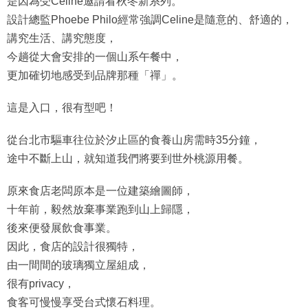
是因為受Celine邀請看秋冬新系列。
設計總監Phoebe Philo經常強調Celine是隨意的、舒適的，
講究生活、講究態度，
今趟從大會安排的一個山系午餐中，
更加確切地感受到品牌那種「禪」。
這是入口，很有型吧！
從台北市驅車往位於汐止區的食養山房需時35分鐘，
途中不斷上山，就知道我們將要到世外桃源用餐。
原來食店老闆原本是一位建築繪圖師，
十年前，毅然放棄事業跑到山上歸隱，
後來便發展飲食事業。
因此，食店的設計很獨特，
由一間間的玻璃獨立屋組成，
很有privacy，
食客可慢慢享受台式懷石料理。