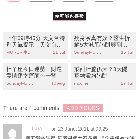
DIY
你可能也喜歡
上午09時45分 天文台特
瘦身茶真有效？醫生拆
別天氣提示：天文台發
解5大減肥陷阱與副作
出特別天氣提示雷雨區
用丨飲完狂瀉≠燃脂！
MORE - 生活品味
21 Jul
SundayMore編輯部
15 Jul
移動本港部分地區料有
狂風雷暴
牡羊座今日運勢｜財運
戒甜肚腩仍大？8大隱
愛情運幸運顏色一覽
形糖澱粉陷阱
SundayMore編輯部
10 Aug
mcchan
27 Jul
There are
4
comments
ADD YOURS
HILDA
on 23 June, 2011 at 09:25
個索繩袋好得, 同我果個差不多價, 但你果個有卡通,