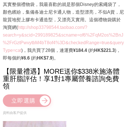
其實整個禮物袋，我最喜歡的就是那個Disney的索繩袋了，
顏色繽紛，集備各迪士尼卡通人物，造型漂亮，不似A貨，尼
龍質地熨上膠布卡通造型，又漂亮又實用。這個禮物袋購於
淘寶網(
http://shop33798544.taobao.com/?
search=y&scid=299189825&scname=of6%2FqM2os%2BnJ
%2FrGztPwvytbM4bT8of4%3D&checkedRange=true&query
Type=cat
)，我共買了28個，連運費
¥184.4
(約
HK$221.3
)，
即每個約
¥6.6
(約
HK$7.9
)。
【限量禮遇】MORE送你$338米施洛體
重肝脂評估！享1對1專屬營養諮詢免費
領
立即選購
資料由客戶提供