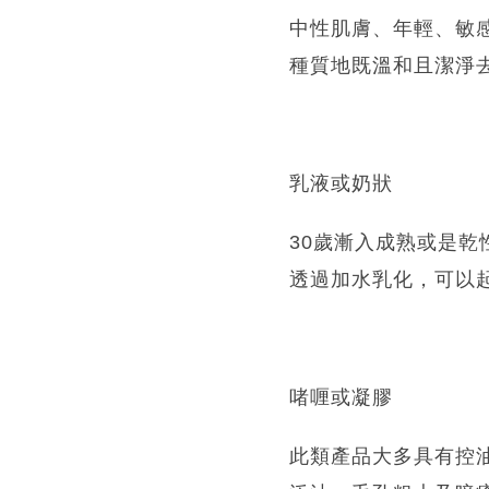
中性肌膚、年輕、敏
種質地既溫和且潔淨
乳液或奶狀
30歲漸入成熟或是
透過加水乳化，可以
啫喱或凝膠
此類產品大多具有控油