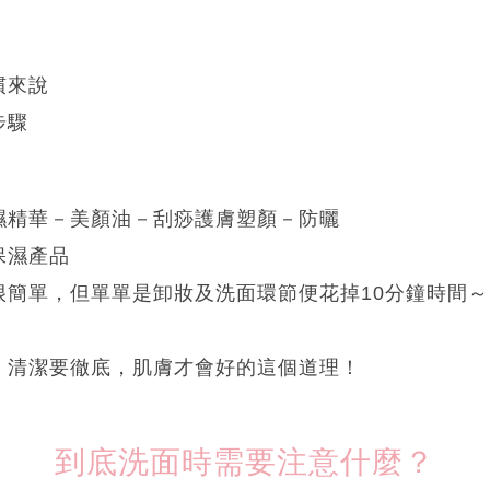
慣來說
步驟
濕精華－美顏油－刮痧護膚塑顏－防曬
保濕產品
很簡單，但單單是卸妝及洗面環節便花掉10分鐘時間
，清潔要徹底，肌膚才會好的這個道理！
到底洗面時需要注意什麼？