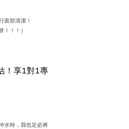
行面部清潔！
呀！！！）
估！享1對1專
沖水時，我也定必將