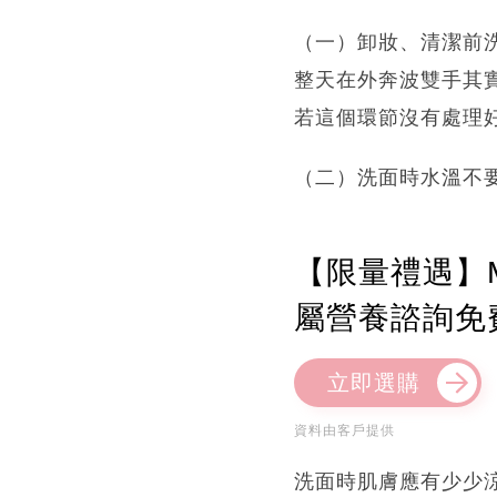
（一）卸妝、清潔前
整天在外奔波雙手其
若這個環節沒有處理
（二）洗面時水溫不要
【限量禮遇】M
屬營養諮詢免
立即選購
資料由客戶提供
洗面時肌膚應有少少