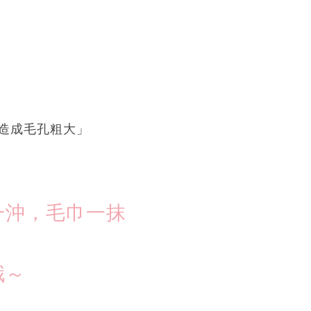
造成毛孔粗大」
一沖，毛巾一抹
哦～