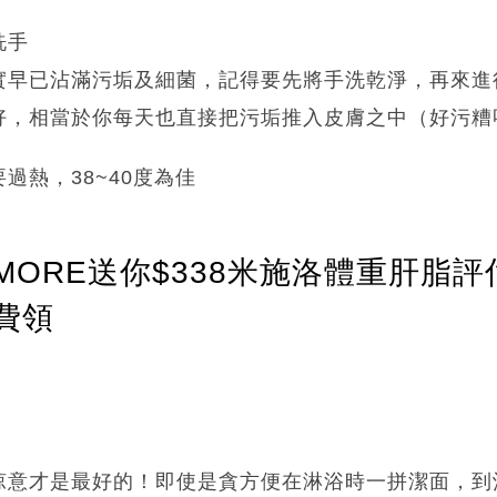
洗手
實早已沾滿污垢及細菌，記得要先將手洗乾淨，再來進
好，相當於你每天也直接把污垢推入皮膚之中（好污糟
過熱，38~40度為佳
ORE送你$338米施洛體重肝脂評
費領
涼意才是最好的！即使是貪方便在淋浴時一拼潔面，到