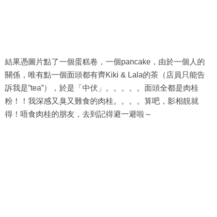
結果憑圖片點了一個蛋糕卷，一個pancake，由於一個人的
關係，唯有點一個面頭都有齊Kiki & Lala的茶（店員只能告
訴我是”tea”），於是「中伏」。。。。。面頭全都是肉桂
粉！！我深感又臭又難食的肉桂。。。。算吧，影相靚就
得！唔食肉桂的朋友，去到記得避一避啦～