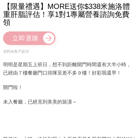
【限量禮遇】MORE送你$338米施洛體
重肝脂評估！享1對1專屬營養諮詢免費
領
立即選購
資料由客戶提供
明明是星期五上班日，想不到距離開門時間還有大半小時，
已經由７樓餐廳門口排隊至差不多９樓！好彩我還早！
開門啦！
未入餐廳，已經見到美美的裝潢～
等了約一小時，終於到我！入座前店員為我與門口大型的Kiki