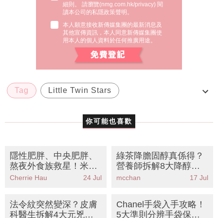
讀本公司的私隱政策聲明。
本人願意接收新傳媒集團的最新消息及
其他宣傳資訊，本人同意新傳媒集團使
用本人的個人資料於任何推廣用途。
Tag
Little Twin Stars
Little Twin Stars Cafe
PARCO
sanrio
你可能也喜歡
隱性肥胖、中央肥胖、
綠茶降膽固醇真係得？
熬夜外食族救星！米施
營養師拆解8大降醇神
洛營養護康中心 助你無
級食物丨附正確飲法與
Cherrie Hau
24 Jul
mcchan
17 Jul
壓力達到理想體重及重
禁忌
塑健康體質
法令紋突然變深？皮膚
Chanel手袋入手攻略！
科醫生拆解4大元兇丨
5大準則分辨手袋保值
公開8大逆齡成分＋按
度：尺寸/材質/顏色
mcchan
10 Jul
SundayMore編輯部
26 Jul