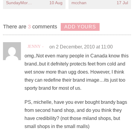
稱為「管理員」人格
招辦公室拉筋KO寒背圓
SundayMore編輯部
10 Aug
mcchan
17 Jul
肩！告別「龜頸」重拾
少女背
There are
3
comments
ADD YOURS
JENNY
on 2 December, 2010 at 11:00
omg..Not even many people in Canada know this
brand..but it defnitely protects feet from cold and
wet snow more than ugg does. However, I think
they can redefine their brand image…its just too
sporty brand for most of us.
PS, michelle, have you ever bought brandy bags
from second hand shop, and do you think they
have credibility? (not those miland shops, but
small shops in the small malls)