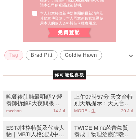
細則。 請瀏覽(
nmg.com.hk/privacy
) 閱
讀本公司的私隱政策聲明。
本人願意接收新傳媒集團的最新消息及
其他宣傳資訊，本人同意新傳媒集團使
用本人的個人資料於任何推廣用途。
Tag
Brad Pitt
Goldie Hawn
Kate Hudson
Katie Aselton
你可能也喜歡
晚餐後肚腩最明顯？營
上午07時57分 天文台特
養師拆解8大夜間脹氣
別天氣提示：天文台改
元兇食物丨附4招即時
發紅色暴雨警告信號市
mcchan
14 Jul
MORE - 生活品味
20 Jul
舒緩食療
民需保持高度警惕
ESTJ性格特質及代表人
TWICE Mina芭蕾氣質
物｜MBTI人格測試中被
養成丨物理治療師教8