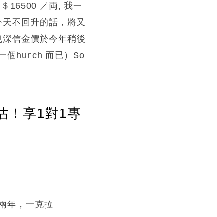
500 ／両, 我一
果今天不回升的話，將又
我也深信金價於今年稍後
unch 而已）So
估！享1對1專
兩年，一克拉