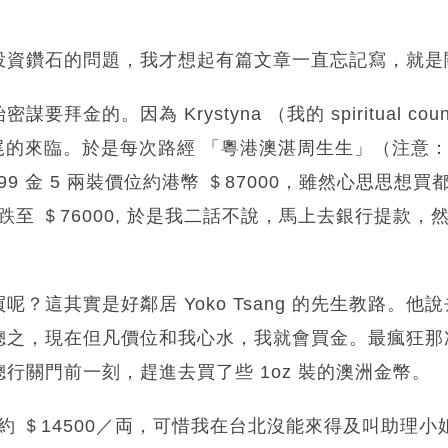
投資鑽石的問題，我才想起有篇文章一直忘記寫，就是
拜金的。因為 Krystyna （我的 spiritual cou
 年尾的來臨。於是每次路經 「粵港澳湛周生生」（注意
99 金 5 兩裝價位約港幣 ＄87000，雖然心思思想
然跌至 ＄76000, 於是我二話不說，馬上去銀行提款
？這其實是好鄰居 Yoko Tsang 的先生教路。
總之，現在但凡價位和我心水，我就會買金。最瘋狂那
行關門前一刻，趕進去買了些 1oz 裝的澳洲金幣。
至約 ＄14500／両，可惜我在台北沒能來得及叫助理