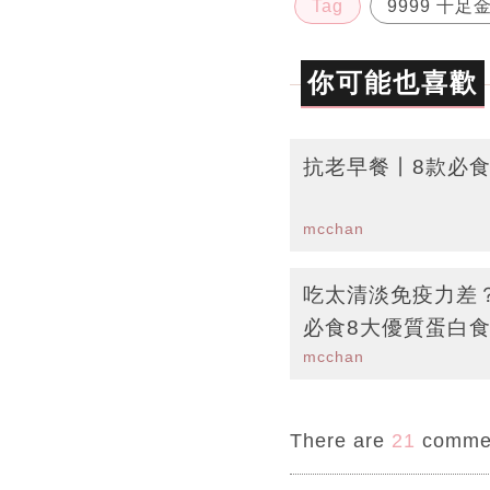
Tag
9999 千足
你可能也喜歡
抗老早餐丨8款必
mcchan
吃太清淡免疫力差
必食8大優質蛋白食
mcchan
There are
21
comme