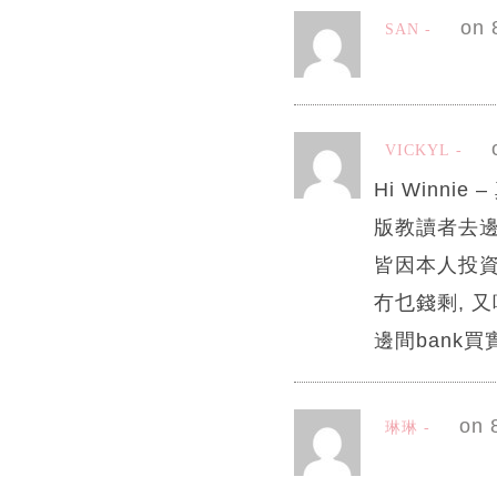
on 
SAN
VICKYL
Hi Winn
版教讀者去邊度
皆因本人投資
冇乜錢剩, 
邊間bank買
on 
琳琳