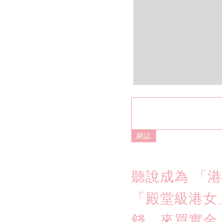
網誌
聽說成為 「
「殿堂級港女
錢，來買實金