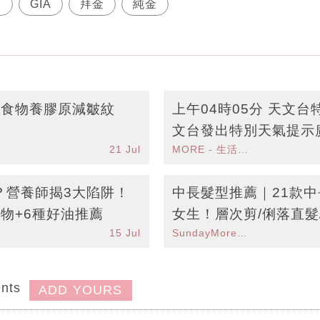
金
GIA
拜金
純金
食食物養膠原減皺紋
上午04時05分 天文
文台發出特別天氣提示
21 Jul
MORE - 生活品味
影響
？營養師揭3大陷阱！
中長髮型推薦｜21款
物+6種好油推薦
女生！層次剪/俐落直髮
15 Jul
SundayMore編輯部
nts
ADD YOURS