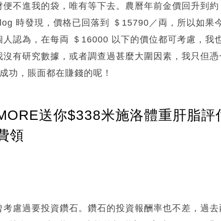
便不進我的袋，唯有等下去。農曆年前金價回升到約 ＄16
log 時發現，價格已回落到 ＄15790／両，所以如
人認為，在每両 ＄16000 以下的價位都可考慮，
沒有研究數據，或者調查過甚麼大圍因素，我只但憑一個h
都頗成功，賬面都在賺錢的呢！
ORE送你$338米施洛體重肝脂評
費領
曾考慮過要投資鑽石。鑽石的投資報酬率也不差，過去