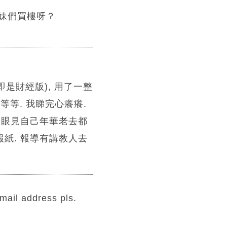
姊妹們買樓呀？
(即是財經版), 用了一整
等等. 我睇完心癢癢.
. 眼見自己年華老去都
報紙. 報導有講教人去
l address pls.