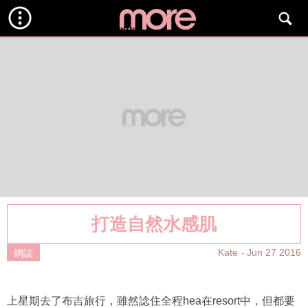
打造自然水感肌
Kate
Jun 27 2016
網誌
上星期去了布吉旅行，雖然諗住全程hea在resort中，但都要
影吓相，總不能經常素顏吧！所以我帶備了防曬度高的氣墊