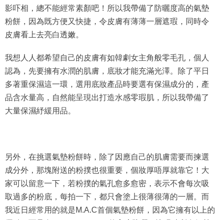
粉餅，因為既方便又快捷，令皮膚有薄薄一層遮瑕，同時令
皮膚看上去亮白透嫩。
我想人人都希望自己的皮膚有如韓劇女主角般零毛孔，個人
認為，先要擁有水潤的肌膚，底妝才能充滿光澤。除了平日
多著重保濕這一環，選用底妝產品時要選有保濕成分的，產
品含水量高，自然能呈現出打造水感零瑕肌，所以我帶備了
大量保濕紓緩用品。
另外，在挑選氣墊粉餅時，除了因應自己的肌膚需要而揀選
成分外，那塊附送的粉撲也很重要，個妝厚唔厚就靠它！大
家可以留意一下，若粉撲的氣孔愈多愈密，表示不會每次吸
取過多的粉底，每拍一下，都只會塗上很薄很薄的一層。而
我近日經常用的就是M.A.C首個氣墊粉餅，因為它擁有以上的
優點，而且有SPF 50/PA++++的高度防曬，比現時所有氣墊