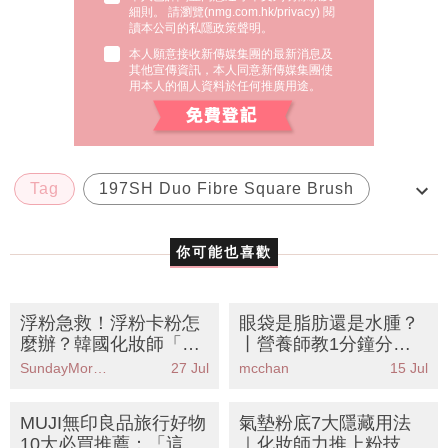
讀本公司的私隱政策聲明。
本人願意接收新傳媒集團的最新消息及
其他宣傳資訊，本人同意新傳媒集團使
用本人的個人資料於任何推廣用途。
Tag
197SH Duo Fibre Square Brush
M.A.C
resort
SPF 50
你可能也喜歡
浮粉急救！浮粉卡粉怎
眼袋是脂肪還是水腫？
麼辦？韓國化妝師「脫
丨營養師教1分鐘分辨
妝急救4步」還原無瑕
法＋6大去水腫食物KO
SundayMore編輯部
27 Jul
mcchan
15 Jul
底妝
包包面
MUJI無印良品旅行好物
氣墊粉底7大隱藏用法
10大必買推薦：「這神
｜化妝師力推上粉技巧
器」讓行李秒增50%空
造就透薄細緻原生肌！
SundayMore編輯部
15 Jul
SundayMore編輯部
12 Jul