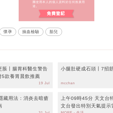
團使用本人的個人資料於任何推廣用
途。
懷孕
抽血檢驗
胎兒
更脹丨腸胃科醫生警告
小腿肚硬成石頭丨7招
附5款養胃晨飲推薦
19 Jul
mcchan
大隱藏用法：消炎去暗瘡
上午09時45分 天文
病
文台發出特別天氣提示
31 Jul
MORE - 生活品味