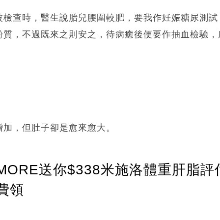
波檢查時，醫生說胎兒腰圍較肥，要我作妊娠糖尿測試
粉質，不過既來之則安之，待病癒後便要作抽血檢驗，
增加，但肚子卻是愈來愈大。
ORE送你$338米施洛體重肝脂評
費領