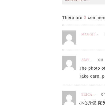
There are
3
commen
MAGGIE
on 
AMY
The photo of
Take care, pa
o
ERICA
小心身體 陀