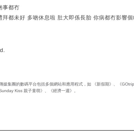
啲事都冇
禮拜都未好 多啲休息啦 肚大即係長胎 你病都冇影響個
d.
傳媒集團的數碼平台包括多個網站和應用程式，如
《新假期》
、
《GOtri
Sunday Kiss 親子童萌》
、
《經濟一週》
。