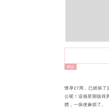
網誌
懷孕27周，已經病
公呢！這個星期咳得
體，一病便麻煩了。