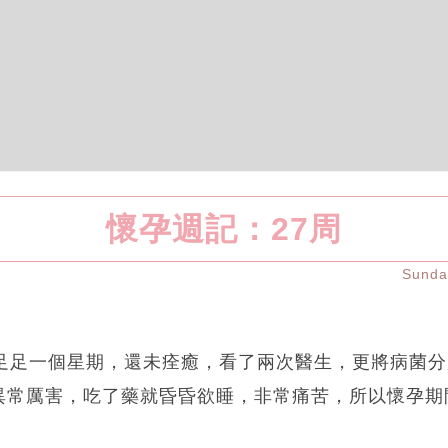
懷孕週記：27周
Sund
了足足一個星期，還未痊癒，看了兩次醫生，更將病菌
異常厲害，吃了藥就昏昏欲睡，非常痛苦，所以懷孕期